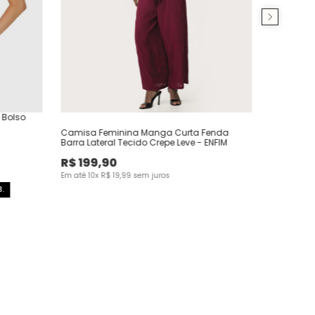
 Bolso
Camisa Feminina Manga Curta Fenda
Barra Lateral Tecido Crepe Leve - ENFIM
R$
199
,
90
Em até
10
x
R$
19
,
99
sem juros
.