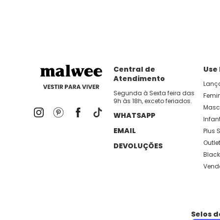
Central de
Use
Atendimento
Lanç
Segunda à Sexta feira das
Femi
9h às 18h, exceto feriados.
Masc
WHATSAPP
Infant
EMAIL
Plus S
Outle
DEVOLUÇÕES
Black
Vend
Selos 