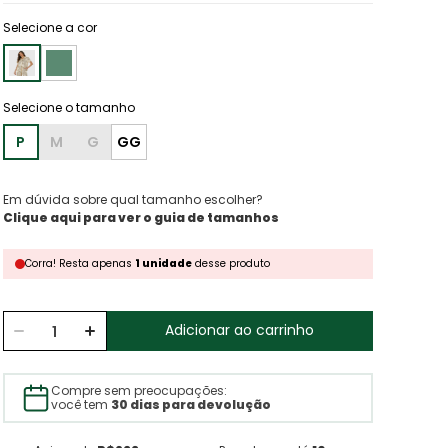
Selecione a cor
P
M
G
GG
Em dúvida sobre qual tamanho escolher?
Clique aqui para ver o guia de tamanhos
Corra!
Resta
apenas
1
unidade
desse produto
Adicionar ao carrinho
Compre sem preocupações:
você tem
30 dias para devolução