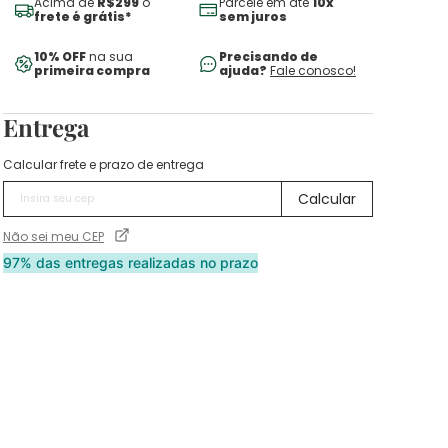
Acima de
R$299
o
Parcele em até
10x
frete é grátis*
sem juros
10% OFF
na sua
Precisando de
primeira compra
ajuda?
Fale conosco!
Entrega
Calcular frete e prazo de entrega
Não sei meu CEP
97% das entregas realizadas no prazo