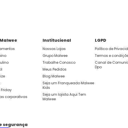
 Malwee
Institucional
LGPD
amentos
Nossas Lojas
Política de Privac
nino
Grupo Malwee
Termos e condiçõ
ulino
Trabalhe Conosco
Canal de Comunic
Dpo
il
Meus Pedidos
ize
Blog Malwee
t
Seja um Franqueado Malwee 
Kids 
 Friday
Seja um lojista Aqui Tem 
as corporativas
Malwee
de segurança