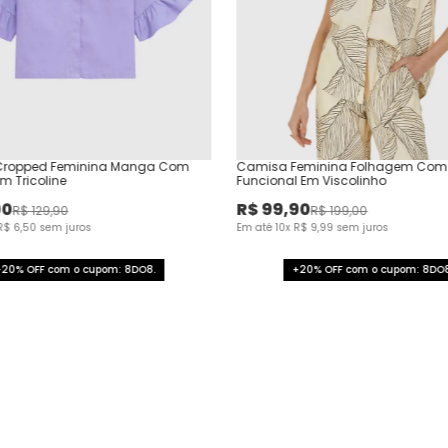
ropped Feminina Manga Com
Camisa Feminina Folhagem Com
 Tricoline
Funcional Em Viscolinho
00
R$
99
,
90
R$
129
,
90
R$
199
,
00
R$
6
,
50
sem juros
Em até
10
x
R$
9
,
99
sem juros
+20% OFF com o cupom: 8DO8.
+20% OFF com o cupom: 8DO8