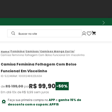
Buscar no site
Feminino
Camisas
Camisas Manga Curta
Camisa Feminina Folhagem Com Bolso Funcional Em Viscolinho
Camisa Feminina Folhagem Com Bolso
Funcional Em Viscolinho
ID
:
52246
Ref.
:
1000124692DL63A
R$
99
,
90
-
50%
R$
199
,
00
de
por
Em até
10
x de
R$
9
,
99
sem juros
APP
ganhe 15% de
Faça sua primeira compra no
e
desconto com o cupom:
APP15