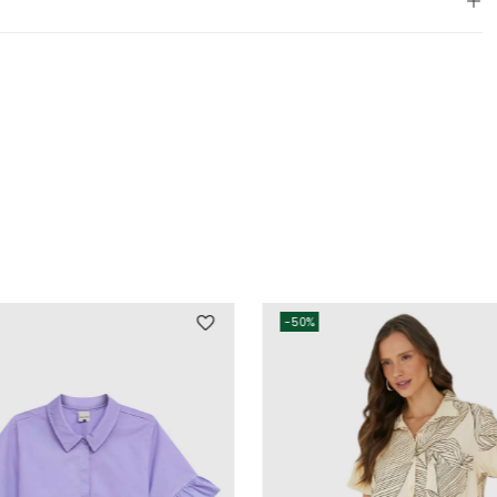
-
50%