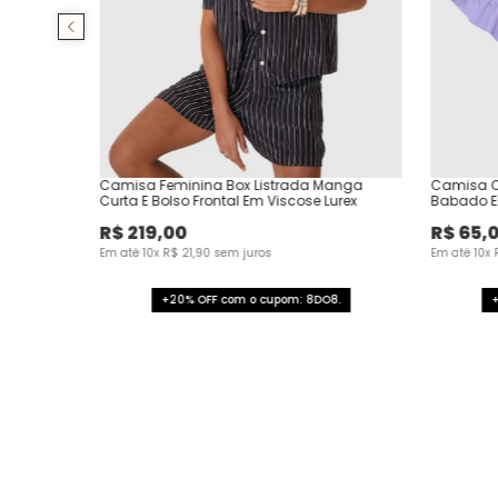
Camisa Feminina Box Listrada Manga
Camisa C
Curta E Bolso Frontal Em Viscose Lurex
Babado Em
R$
219
,
00
R$
65
,
Em até
10
x
R$
21
,
90
sem juros
Em até
10
x
+20% OFF com o cupom: 8DO8.