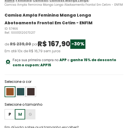
Feminino
Camisas
Camisas Manga Longa
Camisa Ampla Feminina Manga Longa Abotoamento Frontal Em Cetim - ENFIM
Camisa Ampla Feminina Manga Longa
Abotoamento Frontal Em Cetim - ENFIM
ID
:
57466
Ref.
:
100013120070217
R$
167
,
90
-
30%
R$
239
,
00
de
por
Em até
10
x de
R$
16
,
79
sem juros
APP
ganhe 15% de desconto
Faça sua primeira compra no
e
com o cupom:
APP15
Selecione a cor
P
M
G
Em dúvida sobre qual tamanho escolher?