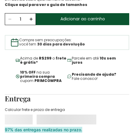
Adicionar ao carrinho
Compre sem preocupações:
você tem
30 dias para devolução
Acima de
R$299
o
frete
Parcele em até
10x sem
é grátis*
juros
10% OFF
na sua
Precisando de ajuda?
primeira compra
Fale conosco!
cupom
PRIMCOMPRA
Entrega
Calcular frete e prazo de entrega
97% das entregas realizadas no prazo.