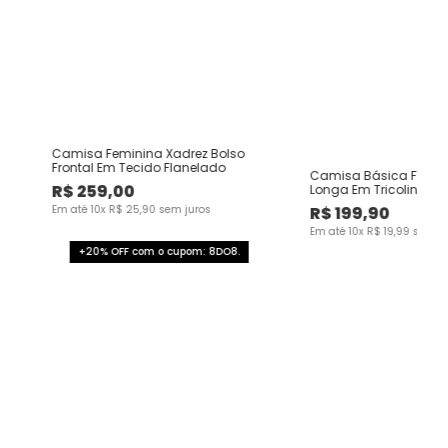
Camisa Feminina Xadrez Bolso
Frontal Em Tecido Flanelado
Camisa Básica Femi
R$
259
,
00
Longa Em Tricoline
Em até
10
x
R$
25
,
90
sem juros
R$
199
,
90
Em até
10
x
R$
19
,
99
sem ju
+20% OFF com o cupom: 8DO8.