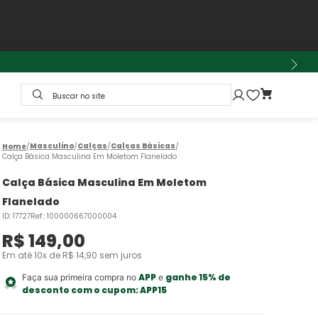
Buscar no site
Masculino
Calças
Calças Básicas
Calça Básica Masculina Em Moletom Flanelado
Calça Básica Masculina Em Moletom
Flanelado
ID
:
17727
Ref.
:
100000667000004
R$
149
,
00
Em até
10
x de
R$
14
,
90
sem juros
APP
ganhe 15% de
Faça sua primeira compra no
e
desconto com o cupom:
APP15