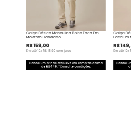
Calça Básica Masculina Bolso Faca Em
Calça Bá
Moletom Flanelado
Faca Em 
R$
159
,
00
R$
149
,
Em até
10
x
R$
15
,
90
sem juros
Em até
10
x
Ganhe um brinde exclusivo em compras acima
Ganhe um
de R$449. *Consulte condições.
d