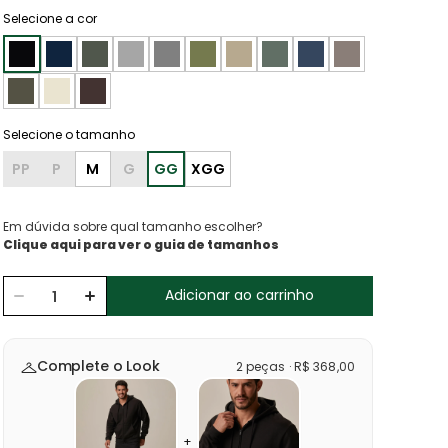
Selecione a cor
PP
P
M
G
GG
XGG
Em dúvida sobre qual tamanho escolher?
Clique aqui para ver o guia de tamanhos
Adicionar ao carrinho
Complete o Look
2
peças
·
R$
368
,
00
+