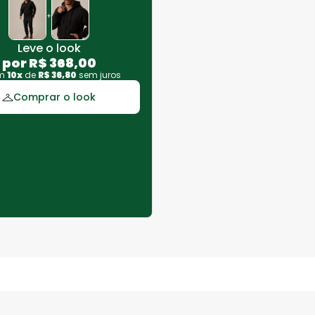
+
Leve o look
por
R$
368
,
00
em
10
x
de
R$
36
,
80
sem juros
Comprar o look