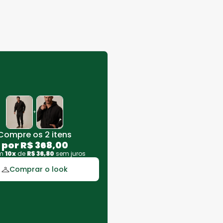
+
Compre os 2 itens
por
R$
368
,
00
em
10
x
de
R$
36
,
80
sem juros
Comprar o look