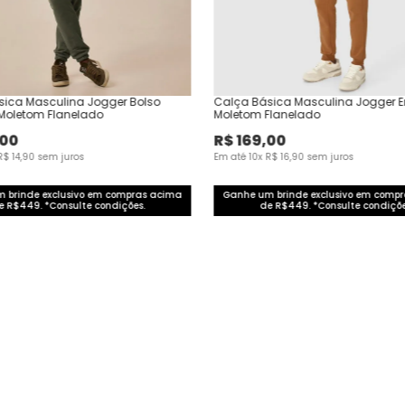
sica Masculina Jogger Bolso
Calça Básica Masculina Jogger 
Moletom Flanelado
Moletom Flanelado
00
R$
169
,
00
R$
14
,
90
sem juros
Em até
10
x
R$
16
,
90
sem juros
 brinde exclusivo em compras acima
Ganhe um brinde exclusivo em comp
e R$449. *Consulte condições.
de R$449. *Consulte condiçõe