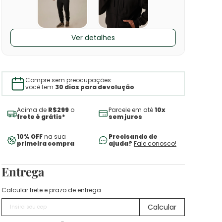
Ver detalhes
Compre sem preocupações:
você tem
30 dias para devolução
Acima de
R$299
o
Parcele em até
10x
frete é grátis*
sem juros
10% OFF
na sua
Precisando de
primeira compra
ajuda?
Fale conosco!
Entrega
Calcular frete e prazo de entrega