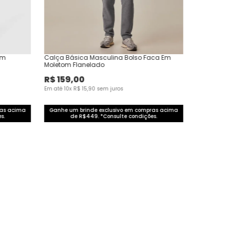
Em
Calça Básica Masculina Bolso Faca Em
Moletom Flanelado
R$
159
,
00
Em até
10
x
R$
15
,
90
sem juros
ras acima
Ganhe um brinde exclusivo em compras acima
s.
de R$449. *Consulte condições.