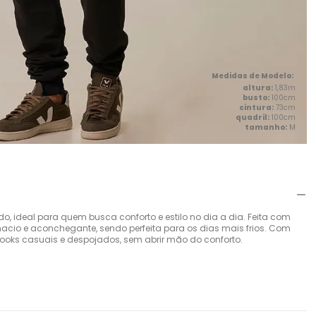
altura:
1,83m
busto:
100cm
cintura:
73cm
quadril:
100cm
tamanho:
M
 ideal para quem busca conforto e estilo no dia a dia. Feita com
acio e aconchegante, sendo perfeita para os dias mais frios. Com
looks casuais e despojados, sem abrir mão do conforto.