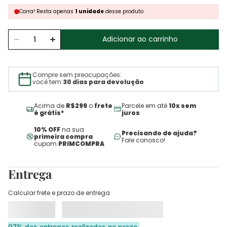
Corra!
Resta
apenas
1
unidade
desse produto
Adicionar ao carrinho
Compre sem preocupações:
você tem
30 dias para devolução
Acima de
R$299
o
frete
Parcele em até
10x sem
é grátis*
juros
10% OFF
na sua
Precisando de ajuda?
primeira compra
Fale conosco!
cupom
PRIMCOMPRA
Entrega
Calcular frete e prazo de entrega
97% das entregas realizadas no prazo.