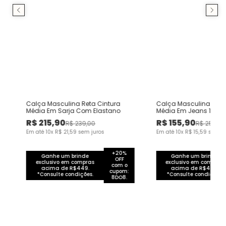
Calça Masculina Reta Cintura
Calça Masculina Loose
Média Em Sarja Com Elastano
Média Em Jeans 100%
R$
215
,
90
R$
155
,
90
R$
239
,
00
R$
259
,
00
Em até
10
x
R$
21
,
59
sem juros
Em até
10
x
R$
15
,
59
sem ju
+20%
Ganhe um brinde
Ganhe um brinde
OFF
exclusivo em compras
exclusivo em compras
com o
acima de R$449.
acima de R$449.
cupom:
*Consulte condições.
*Consulte condições.
8DO8.