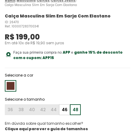
Masculino
Calças
Calças Jeans
Calça Masculina Slim Em Sarja Com Elastano
Calça Masculina Slim Em Sarja Com Elastano
ID
:
26470
Ref.
:
100007283700341
R$
199
,
00
Em até
10
x de
R$
19
,
90
sem juros
APP
ganhe 15% de desconto
Faça sua primeira compra no
e
com o cupom:
APP15
Selecione a cor
36
38
40
42
44
46
48
Em dúvida sobre qual tamanho escolher?