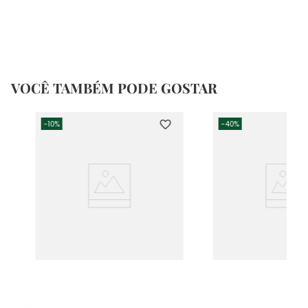
VOCÊ TAMBÉM PODE GOSTAR
-
10%
-
40%