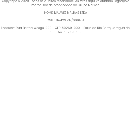
 Copyright © 2020. Todos os direitos reservados. As fotos aqui veiculadas, logotipo e 
marca são de propriedade do Grupo Malwee.
NOME: MALWEE MALHAS LTDA
CNPJ: 84.429.737/0001-14
Endereço: Rua Bertha Weege, 200 - CEP: 89260-900 - Barra do Rio Cerro, Jaraguá do 
Sul - SC, 89260-500
Termos mais buscados
1
º
Blusa Feminina
2
º
Vestido
3
º
Calça Feminina
4
º
Pijama Feminino
5
º
Camiseta Feminina
6
º
Pijama
7
º
Moletom Feminino
8
º
Moletom Masculino
9
º
Vestido Infantil