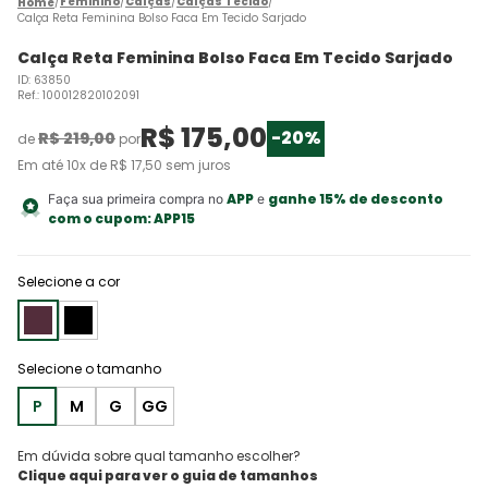
Feminino
Calças
Calças Tecido
Calça Reta Feminina Bolso Faca Em Tecido Sarjado
Calça Reta Feminina Bolso Faca Em Tecido Sarjado
ID
:
63850
Ref.
:
100012820102091
R$
175
,
00
-
20%
R$
219
,
00
de
por
Em até
10
x de
R$
17
,
50
sem juros
APP
ganhe 15% de desconto
Faça sua primeira compra no
e
com o cupom:
APP15
Selecione a cor
P
M
G
GG
Em dúvida sobre qual tamanho escolher?