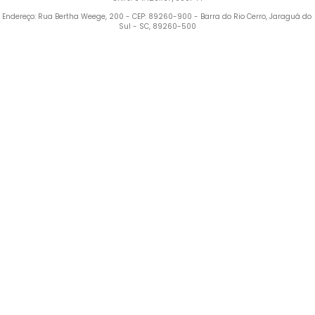
Endereço: Rua Bertha Weege, 200 - CEP: 89260-900 - Barra do Rio Cerro, Jaraguá do 
Sul - SC, 89260-500
Termos mais buscados
1
º
Blusa Feminina
2
º
Vestido
3
º
Calça Feminina
4
º
Pijama Feminino
5
º
Camiseta Feminina
6
º
Pijama
7
º
Moletom Feminino
8
º
Moletom Masculino
9
º
Vestido Infantil
10
º
Camiseta Masculina