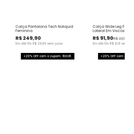
Calça Pantalona Tech Noliquid
Calça Wide Leg Femin
Feminina
Lateral Em Viscose Sa
R$
249
,
90
R$
91
,
90
R$
229
,
00
Em até
10
x
R$
24
,
99
sem juros
Em até
10
x
R$
9
,
19
sem jur
+20% OFF com o cupom: 8DO8.
+20% OFF com o cup