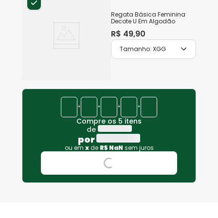
Regata Básica Feminina
Decote U Em Algodão
R$
49
,
90
Tamanho:
XGG
+
+
+
+
Compre os 5 itens
de
por
ou em
x
de
R$
NaN
sem juros