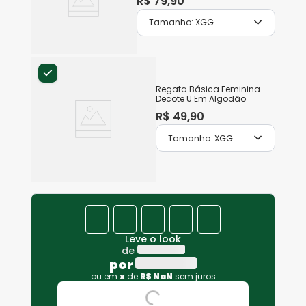
R$
79
,
90
Tamanho:
XGG
Regata Básica Feminina
Decote U Em Algodão
R$
49
,
90
Tamanho:
XGG
+
+
+
+
Leve o look
de
por
ou em
x
de
R$
NaN
sem juros