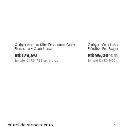
Calça Menino Slim Em Jeans Com
Calça Infantil Menina
Elastano - Carinhoso
Elástico Em Sarja Com
Malwee Kids
R$
179
,
90
R$
95
,
00
R$
189
,
90
Em até
10
x
R$
17
,
99
sem juros
Em até
10
x
R$
9
,
50
sem ju
Central de Atendimento