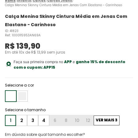
Infantil
Calças
Calças Jeans
Calça Menina Skinny Cintura Média em Jenas Com Elastano - Carinhoso
Calça Menina Skinny Cintura Média em Jenas Com
Elastano - Carinhoso
ID
:
41823
Ref.
:
1000115953AN69A
R$
139
,
90
Em até
10
x de
R$
13
,
99
sem juros
APP
ganhe 15% de desconto
Faça sua primeira compra no
e
com o cupom:
APP15
Selecione a cor
1
2
3
4
6
8
10
12
VER MAIS 3
Em dúvida sobre qual tamanho escolher?