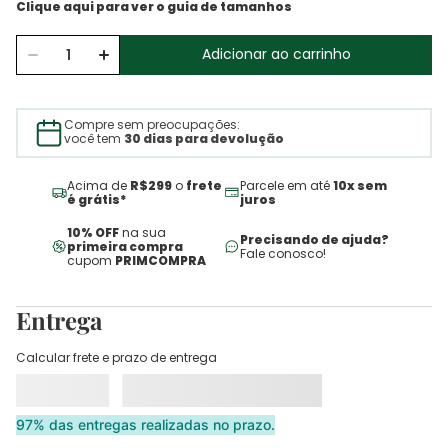
Adicionar ao carrinho
Compre sem preocupações:
você tem
30 dias para devolução
Acima de
R$299
o
frete
Parcele em até
10x sem
é grátis*
juros
10% OFF
na sua
Precisando de ajuda?
primeira compra
Fale conosco!
cupom
PRIMCOMPRA
Entrega
Calcular frete e prazo de entrega
97% das entregas realizadas no prazo.