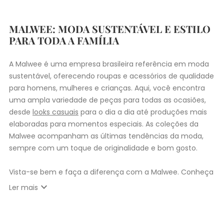
MALWEE: MODA SUSTENTÁVEL E ESTILO
PARA TODA A FAMÍLIA
A Malwee é uma empresa brasileira referência em moda
sustentável, oferecendo roupas e acessórios de qualidade
para homens, mulheres e crianças. Aqui, você encontra
uma ampla variedade de peças para todas as ocasiões,
desde
looks casuais
para o dia a dia até produções mais
elaboradas para momentos especiais. As coleções da
Malwee acompanham as últimas tendências da moda,
sempre com um toque de originalidade e bom gosto.
Vista-se bem e faça a diferença com a Malwee. Conheça
as coleções de
roupas masculinas
,
femininas
,
plus size
e
expand_more
Ler mais
infantil
e encontre a roupa perfeita para valorizar seu
estilo único. Seja para você, sua família ou para
presentear quem você ama, a Malwee tem a opção ideal