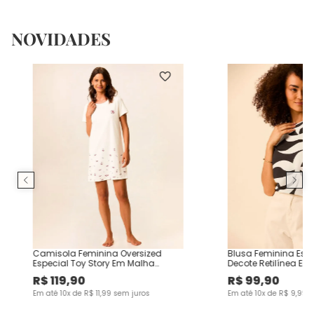
NOVIDADES
Camisola Feminina Oversized
Blusa Feminina Es
Especial Toy Story Em Malha
Decote Retilínea Em
Algodão
Viscose
R$
119
,
90
R$
99
,
90
Em até
10
x de
R$
11
,
99
sem juros
Em até
10
x de
R$
9
,
99
s