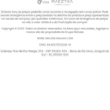
Embora raro, os preços poderão variar durante a navegação sem aviso prévio. Pode 
ocorrer divergência entre o preço exibido no detalhe do produto e preço apresentado 
na sacola de compras, por questões sistêmicas. Em caso de divergência de preços 
no site, o valor válido é o da finalização da compra. 
 Copyright © 2020. Todos os direitos reservados. As fotos aqui veiculadas, logotipo e 
marca são de propriedade do Grupo Malwee.
NOME: MALWEE MALHAS LTDA
CNPJ: 84.429.737/0001-14
Endereço: Rua Bertha Weege, 200 - CEP: 89260-900 - Barra do Rio Cerro, Jaraguá do 
Sul - SC, 89260-500
Termos mais buscados
TERMOS MAIS BUSCADOS
1
º
Blusa Feminina
1
º
blusa feminina
2
º
Vestido
2
º
vestido
3
º
Calça Feminina
4
º
Pijama Feminino
3
º
calça feminina
5
º
Camiseta Feminina
4
º
pijama feminino