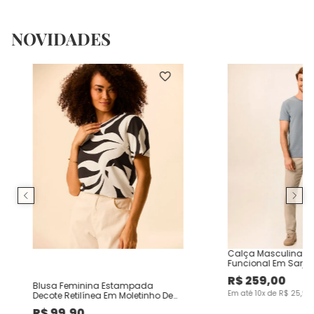
NOVIDADES
Calça Masculina Ch
Funcional Em Sarja
R$
259
,
00
Blusa Feminina Estampada
Em até
10
x de
R$
25
,
90
Decote Retilínea Em Moletinho De
Viscose
R$
99
,
90