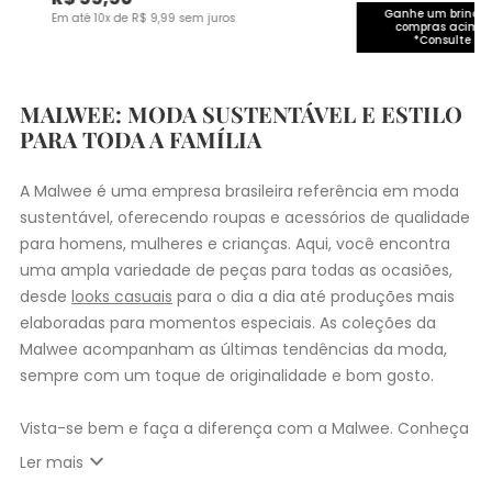
Ganhe um brinde 
Em até
10
x de
R$
9
,
99
sem juros
compras acima 
*Consulte co
MALWEE: MODA SUSTENTÁVEL E ESTILO
PARA TODA A FAMÍLIA
A Malwee é uma empresa brasileira referência em moda
sustentável, oferecendo roupas e acessórios de qualidade
para homens, mulheres e crianças. Aqui, você encontra
uma ampla variedade de peças para todas as ocasiões,
desde
looks casuais
para o dia a dia até produções mais
elaboradas para momentos especiais. As coleções da
Malwee acompanham as últimas tendências da moda,
sempre com um toque de originalidade e bom gosto.
Vista-se bem e faça a diferença com a Malwee. Conheça
as coleções de
roupas masculinas
,
femininas
,
plus size
e
expand_more
Ler mais
infantil
e encontre a roupa perfeita para valorizar seu