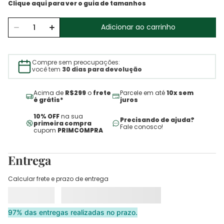
Adicionar ao carrinho
Compre sem preocupações:
você tem
30 dias para devolução
Acima de
R$299
o
frete
Parcele em até
10x sem
é grátis*
juros
10% OFF
na sua
Precisando de ajuda?
primeira compra
Fale conosco!
cupom
PRIMCOMPRA
Entrega
Calcular frete e prazo de entrega
97% das entregas realizadas no prazo.