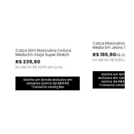
Calça Masculina Loose
Média Em Jeans 100%
Calça Slim Masculina Cintura
R$
155
,
90
Média Em Sarja Super Stretch
R$
259
,
00
m
Em até
10
x
R$
15
,
59
sem ju
R$
239
,
90
Em até
10
x
R$
23
,
99
sem juros
Ganhe um brinde
exclusivo em compras
Ganhe um brinde exclusivo em
acima de R$449.
compras acima de R$449.
*Consulte condições.
*Consulte condições.