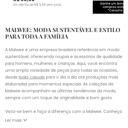
Ganhe um brinde 
Em até
10
x de
R$
9
,
99
sem juros
compras acima 
*Consulte co
MALWEE: MODA SUSTENTÁVEL E ESTILO
PARA TODA A FAMÍLIA
A Malwee é uma empresa brasileira referência em moda
sustentável, oferecendo roupas e acessórios de qualidade
para homens, mulheres e crianças. Aqui, você encontra
uma ampla variedade de peças para todas as ocasiões,
desde
looks casuais
para o dia a dia até produções mais
elaboradas para momentos especiais. As coleções da
Malwee acompanham as últimas tendências da moda,
sempre com um toque de originalidade e bom gosto.
Vista-se bem e faça a diferença com a Malwee. Conheça
as coleções de
roupas masculinas
,
femininas
,
plus size
e
expand_more
Ler mais
infantil
e encontre a roupa perfeita para valorizar seu