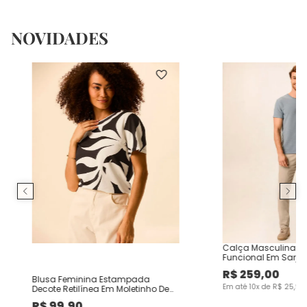
NOVIDADES
Calça Masculina Ch
Funcional Em Sarja
R$
259
,
00
Blusa Feminina Estampada
Em até
10
x de
R$
25
,
90
Decote Retilínea Em Moletinho De
Viscose
R$
99
,
90