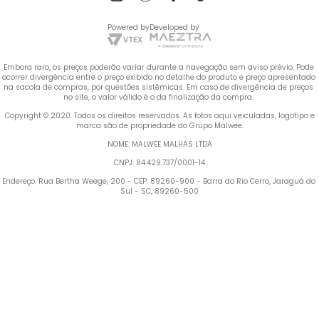
Powered by
Developed by
Embora raro, os preços poderão variar durante a navegação sem aviso prévio. Pode 
ocorrer divergência entre o preço exibido no detalhe do produto e preço apresentado 
na sacola de compras, por questões sistêmicas. Em caso de divergência de preços 
no site, o valor válido é o da finalização da compra. 
 Copyright © 2020. Todos os direitos reservados. As fotos aqui veiculadas, logotipo e 
marca são de propriedade do Grupo Malwee.
NOME: MALWEE MALHAS LTDA
CNPJ: 84.429.737/0001-14
Endereço: Rua Bertha Weege, 200 - CEP: 89260-900 - Barra do Rio Cerro, Jaraguá do 
Sul - SC, 89260-500
Termos mais buscados
TERMOS MAIS BUSCADOS
1
º
Blusa Feminina
1
º
blusa feminina
2
º
Vestido
2
º
vestido
3
º
Calça Feminina
4
º
Pijama Feminino
3
º
calça feminina