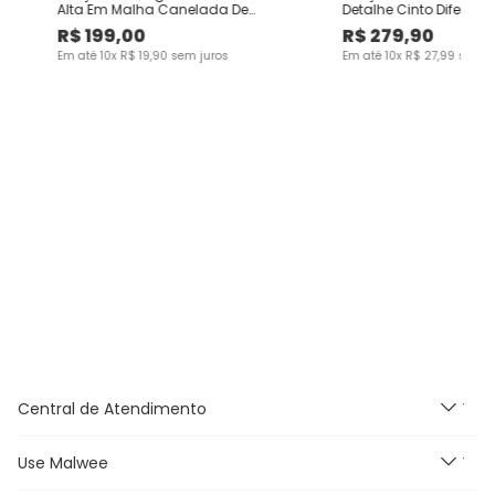
Alta Em Malha Canelada De
Detalhe Cinto Diferen
Viscose
Viscolinho
R$
199
,
00
R$
279
,
90
Em até
10
x
R$
19
,
90
sem juros
Em até
10
x
R$
27
,
99
sem j
Central de Atendimento
Use Malwee
Segunda à Sexta feira das
9h às 18h, exceto feriados.