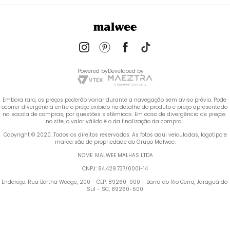
Powered by
Developed by
Embora raro, os preços poderão variar durante a navegação sem aviso prévio. Pode 
ocorrer divergência entre o preço exibido no detalhe do produto e preço apresentado 
na sacola de compras, por questões sistêmicas. Em caso de divergência de preços 
no site, o valor válido é o da finalização da compra. 
 Copyright © 2020. Todos os direitos reservados. As fotos aqui veiculadas, logotipo e 
marca são de propriedade do Grupo Malwee.
NOME: MALWEE MALHAS LTDA
CNPJ: 84.429.737/0001-14
Endereço: Rua Bertha Weege, 200 - CEP: 89260-900 - Barra do Rio Cerro, Jaraguá do 
Sul - SC, 89260-500
Termos mais buscados