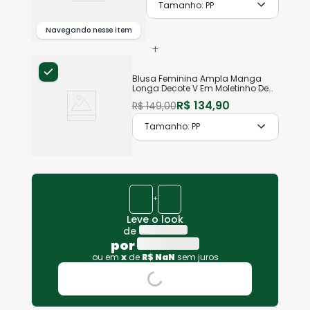
Tamanho:
PP
Navegando nesse item
+
Blusa Feminina Ampla Manga
Longa Decote V Em Moletinho De
Viscose
R$
134
,
90
R$
149
,
00
Tamanho:
PP
+
Leve o look
de
por
ou em
x
de
R$
NaN
sem juros