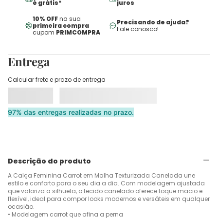
é grátis*
juros
10% OFF
na sua
Precisando de ajuda?
primeira compra
Fale conosco!
cupom
PRIMCOMPRA
Entrega
Calcular frete e prazo de entrega
97% das entregas realizadas no prazo.
Descrição do produto
A Calça Feminina Carrot em Malha Texturizada Canelada une
estilo e conforto para o seu dia a dia. Com modelagem ajustada
que valoriza a silhueta, o tecido canelado oferece toque macio e
flexível, ideal para compor looks modernos e versáteis em qualquer
ocasião.
• Modelagem carrot que afina a perna