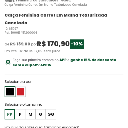
Feminino
Calças
Calças Tecido
Calça Feminina Carrot Em Malha Texturizada Canelada
Calça Feminina Carrot Em Malha Texturizada
Canelada
ID
:
65797
Ref.
:
100013451200004
R$
170
,
90
-
10%
R$
189
,
00
de
por
Em até
10
x de
R$
17
,
09
sem juros
APP
ganhe 15% de desconto
Faça sua primeira compra no
e
com o cupom:
APP15
Selecione a cor
PP
P
M
G
GG
Em dúvida sobre qual tamanho escolher?