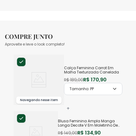
COMPRE JUNTO
Aproveite e leve o look completo!
Calça Feminina Carrot Em
Malha Texturizada Canelada
R$
170
,
90
R$
189
,
00
Tamanho:
PP
Navegando nesse item
+
Blusa Feminina Ampla Manga
Longa Decote V Em Moletinho De
Viscose
R$
134
,
90
R$
149
,
00