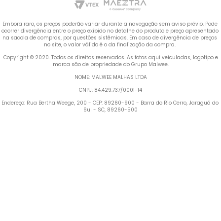
Embora raro, os preços poderão variar durante a navegação sem aviso prévio. Pode 
ocorrer divergência entre o preço exibido no detalhe do produto e preço apresentado 
na sacola de compras, por questões sistêmicas. Em caso de divergência de preços 
no site, o valor válido é o da finalização da compra. 
 Copyright © 2020. Todos os direitos reservados. As fotos aqui veiculadas, logotipo e 
marca são de propriedade do Grupo Malwee.
NOME: MALWEE MALHAS LTDA
CNPJ: 84.429.737/0001-14
Endereço: Rua Bertha Weege, 200 - CEP: 89260-900 - Barra do Rio Cerro, Jaraguá do 
Sul - SC, 89260-500
Termos mais buscados
TERMOS MAIS BUSCADOS
1
º
Blusa Feminina
1
º
blusa feminina
2
º
Vestido
2
º
vestido
3
º
Pijama Feminino
4
º
Calça Feminina
3
º
pijama feminino
5
º
Camiseta Feminina
4
º
calça feminina