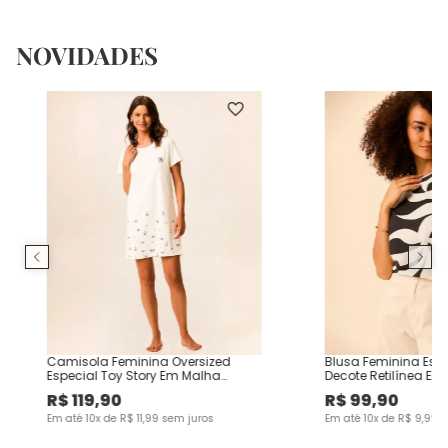
NOVIDADES
Camisola Feminina Oversized
Blusa Feminina Es
Especial Toy Story Em Malha
Decote Retilínea Em
Algodão
Viscose
R$
119
,
90
R$
99
,
90
Em até
10
x de
R$
11
,
99
sem juros
Em até
10
x de
R$
9
,
99
s