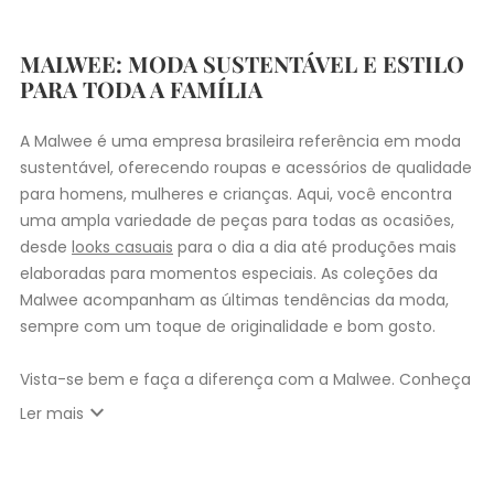
MALWEE: MODA SUSTENTÁVEL E ESTILO
PARA TODA A FAMÍLIA
A Malwee é uma empresa brasileira referência em moda
sustentável, oferecendo roupas e acessórios de qualidade
para homens, mulheres e crianças. Aqui, você encontra
uma ampla variedade de peças para todas as ocasiões,
desde
looks casuais
para o dia a dia até produções mais
elaboradas para momentos especiais. As coleções da
Malwee acompanham as últimas tendências da moda,
sempre com um toque de originalidade e bom gosto.
Vista-se bem e faça a diferença com a Malwee. Conheça
as coleções de
roupas masculinas
,
femininas
,
plus size
e
expand_more
Ler mais
infantil
e encontre a roupa perfeita para valorizar seu
estilo único. Seja para você, sua família ou para
presentear quem você ama, a Malwee tem a opção ideal