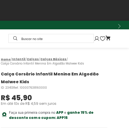
Buscar no site
Infantil
Calças
Calças Básicas
Calça Corsário Infantil Menina Em Algodão Malwee Kids
Calça Corsário Infantil Menina Em Algodão
Malwee Kids
ID
:
23413
Ref.
:
100007638160000
R$
45
,
90
Em até
10
x de
R$
4
,
59
sem juros
APP
ganhe 15% de
Faça sua primeira compra no
e
desconto com o cupom:
APP15