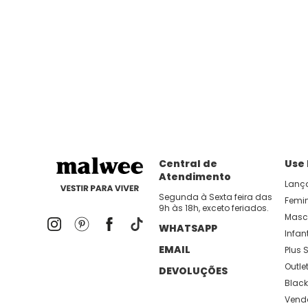
Central de
Use
Atendimento
Lanç
Segunda à Sexta feira das
Femi
9h às 18h, exceto feriados.
Masc
WHATSAPP
Infant
EMAIL
Plus S
Outle
DEVOLUÇÕES
Black
Vend