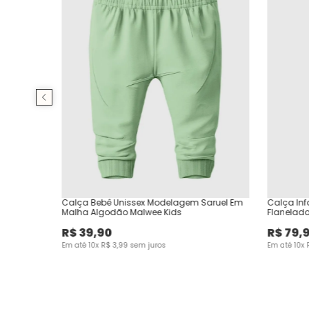
Calça Bebê Unissex Modelagem Saruel Em
Calça Inf
Malha Algodão Malwee Kids
Flanelado
R$
39
,
90
R$
79
,
Em até
10
x
R$
3
,
99
sem juros
Em até
10
x