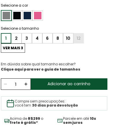
Selecione a cor
1
2
3
4
6
8
10
12
VER MAIS 3
Em dúvida sobre qual tamanho escolher?
Clique aqui para ver o guia de tamanhos
Adicionar ao carrinho
Compre sem preocupações:
você tem
30 dias para devolução
Acima de
R$299
o
Parcele em até
10x
frete é grátis*
sem juros