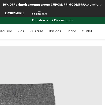
10% OFF primeira compra com CUPOM: PRIMCOMPRA
Aproveitar
Parcele em até 10x sem juros
sculino
Kids
Plus Size
Básicos
Enfim
Outlet