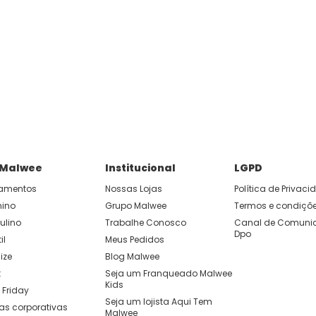
 Malwee
Institucional
LGPD
amentos
Nossas Lojas
Política de Privac
nino
Grupo Malwee
Termos e condiçõ
ulino
Trabalhe Conosco
Canal de Comunic
Dpo
il
Meus Pedidos
ize
Blog Malwee
t
Seja um Franqueado Malwee 
Kids 
 Friday
Seja um lojista Aqui Tem 
as corporativas
Malwee