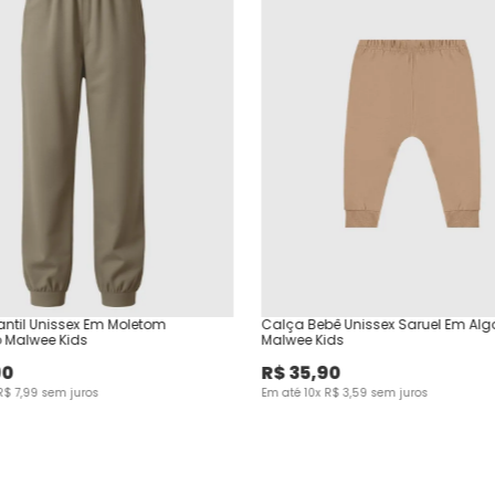
antil Unissex Em Moletom
Calça Bebê Unissex Saruel Em Al
 Malwee Kids
Malwee Kids
90
R$
35
,
90
R$
7
,
99
sem juros
Em até
10
x
R$
3
,
59
sem juros