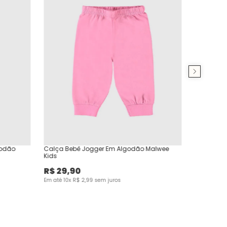
godão
Calça Bebê Jogger Em Algodão Malwee
Kids
R$
29
,
90
Em até
10
x
R$
2
,
99
sem juros