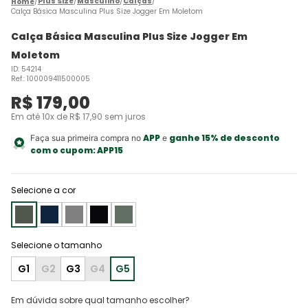
Plus Size
Masculino
Calças
Calça Básica Masculina Plus Size Jogger Em Moletom
Calça Básica Masculina Plus Size Jogger Em
Moletom
ID
:
54214
Ref.
:
100009411500005
R$
179
,
00
Em até
10
x de
R$
17
,
90
sem juros
APP
ganhe 15% de desconto
Faça sua primeira compra no
e
com o cupom:
APP15
Selecione a cor
G1
G2
G3
G4
G5
Em dúvida sobre qual tamanho escolher?