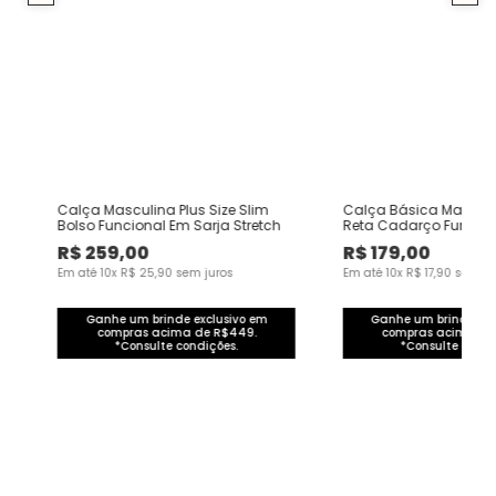
e
Calça Masculina Plus Size Slim
Calça Básica Masculin
Bolso Funcional Em Sarja Stretch
Reta Cadarço Funciona
Em Moletom
R$
259
,
00
R$
179
,
00
Em até
10
x
R$
25
,
90
sem juros
Em até
10
x
R$
17
,
90
sem ju
Ganhe um brinde exclusivo em
Ganhe um brinde exc
compras acima de R$449.
compras acima de
*Consulte condições.
*Consulte condi