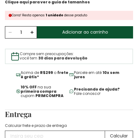
Corra!
Resta
apenas
1
unidade
desse produto
Adicionar ao carrinho
Compre sem preocupações:
você tem
30 dias para devolução
Acima de
R$299
o
frete
Parcele em até
10x sem
é grátis*
juros
10% OFF
na sua
Precisando de ajuda?
primeira compra
Fale conosco!
cupom
PRIMCOMPRA
Entrega
Calcular frete e prazo de entrega