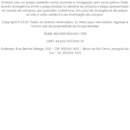
Embora raro, os preços poderão variar durante a navegação sem aviso prévio. Pode 
ocorrer divergência entre o preço exibido no detalhe do produto e preço apresentado 
na sacola de compras, por questões sistêmicas. Em caso de divergência de preços 
no site, o valor válido é o da finalização da compra. 
 Copyright © 2020. Todos os direitos reservados. As fotos aqui veiculadas, logotipo e 
marca são de propriedade do Grupo Malwee.
NOME: MALWEE MALHAS LTDA
CNPJ: 84.429.737/0001-14
Endereço: Rua Bertha Weege, 200 - CEP: 89260-900 - Barra do Rio Cerro, Jaraguá do 
Sul - SC, 89260-500
Termos mais buscados
1
º
Blusa Feminina
2
º
Vestido
3
º
Calça Feminina
4
º
Pijama Feminino
5
º
Camiseta Feminina
6
º
Pijama
7
º
Moletom Feminino