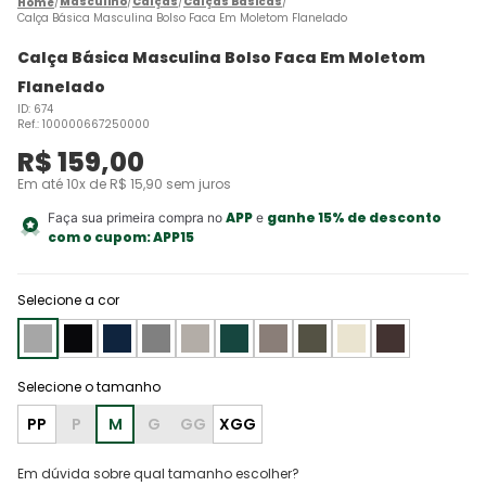
Masculino
Calças
Calças Básicas
Calça Básica Masculina Bolso Faca Em Moletom Flanelado
Calça Básica Masculina Bolso Faca Em Moletom
Flanelado
ID
:
674
Ref.
:
100000667250000
R$
159
,
00
Em até
10
x de
R$
15
,
90
sem juros
APP
ganhe 15% de desconto
Faça sua primeira compra no
e
com o cupom:
APP15
Selecione a cor
PP
P
M
G
GG
XGG
Em dúvida sobre qual tamanho escolher?