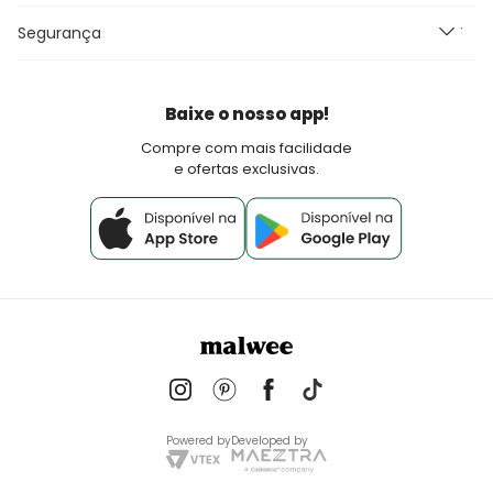
Perguntas Frequentes
Seja um Franqueado Malwee Kids
Segurança
Fretes e Entrega
Seja um lojista Aqui Tem Malwee
Devoluções
Política de Pagamento
Baixe o nosso app!
Fale Conosco
Compre com mais facilidade
e ofertas exclusivas.
Powered by
Developed by