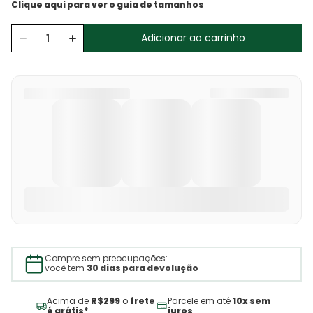
Adicionar ao carrinho
Compre sem preocupações:
você tem
30 dias para devolução
Acima de
R$299
o
frete
Parcele em até
10x sem
é grátis*
juros