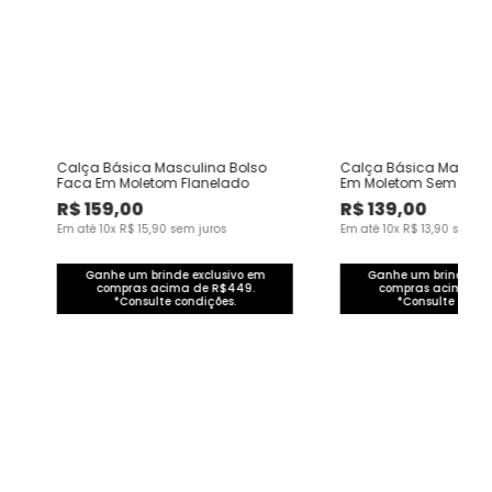
Calça Básica Masculina Bolso
Calça Básica Mascul
Faca Em Moletom Flanelado
Em Moletom Sem Flan
R$
159
,
00
R$
139
,
00
Em até
10
x
R$
15
,
90
sem juros
Em até
10
x
R$
13
,
90
sem ju
Ganhe um brinde exclusivo em
Ganhe um brinde exc
compras acima de R$449.
compras acima de
*Consulte condições.
*Consulte condi