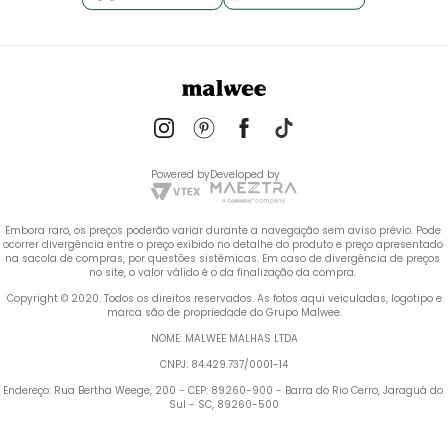
Powered by
Developed by
Embora raro, os preços poderão variar durante a navegação sem aviso prévio. Pode 
ocorrer divergência entre o preço exibido no detalhe do produto e preço apresentado 
na sacola de compras, por questões sistêmicas. Em caso de divergência de preços 
no site, o valor válido é o da finalização da compra. 
 Copyright © 2020. Todos os direitos reservados. As fotos aqui veiculadas, logotipo e 
marca são de propriedade do Grupo Malwee.
NOME: MALWEE MALHAS LTDA
CNPJ: 84.429.737/0001-14
Endereço: Rua Bertha Weege, 200 - CEP: 89260-900 - Barra do Rio Cerro, Jaraguá do 
Sul - SC, 89260-500