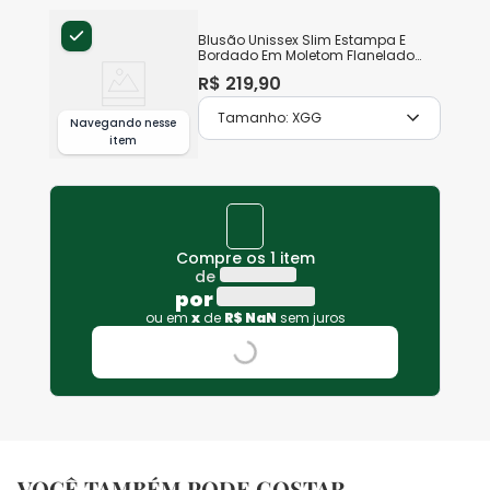
Blusão Unissex Slim Estampa E
Bordado Em Moletom Flanelado
Original Malwee
R$
219
,
90
Tamanho:
XGG
Navegando nesse
item
Compre os 1 item
de
por
ou em
x
de
R$
NaN
sem juros
VOCÊ TAMBÉM PODE GOSTAR