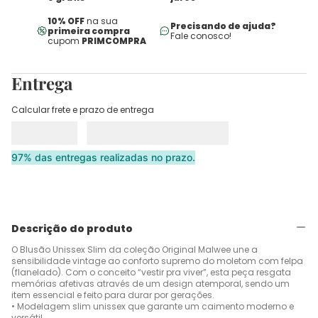
10% OFF
na sua
Precisando de ajuda?
primeira compra
Fale conosco!
cupom
PRIMCOMPRA
Entrega
Calcular frete e prazo de entrega
97% das entregas realizadas no prazo.
Descrição do produto
O Blusão Unissex Slim da coleção Original Malwee une a
sensibilidade vintage ao conforto supremo do moletom com felpa
(flanelado). Com o conceito “vestir pra viver”, esta peça resgata
memórias afetivas através de um design atemporal, sendo um
item essencial e feito para durar por gerações.
• Modelagem slim unissex que garante um caimento moderno e
versátil