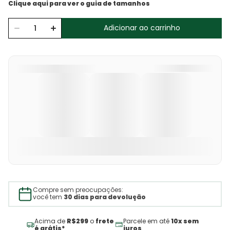
Adicionar ao carrinho
Compre sem preocupações:
você tem
30 dias para devolução
Acima de
R$299
o
frete
Parcele em até
10x sem
é grátis*
juros