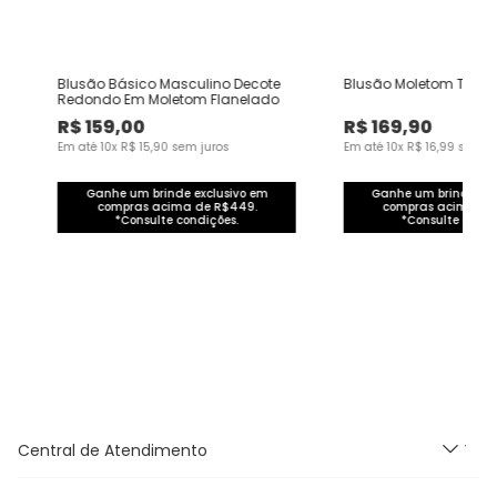
Blusão Básico Masculino Decote
Blusão Moletom Tech 
Redondo Em Moletom Flanelado
R$
159
,
00
R$
169
,
90
Em até
10
x
R$
15
,
90
sem juros
Em até
10
x
R$
16
,
99
sem ju
Ganhe um brinde exclusivo em
Ganhe um brinde exc
compras acima de R$449.
compras acima de
*Consulte condições.
*Consulte condi
Central de Atendimento