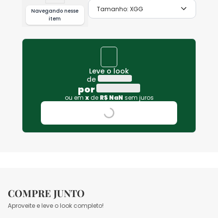
Tamanho:
XGG
Navegando nesse
item
Leve o look
de
por
ou em
x
de
R$
NaN
sem juros
COMPRE JUNTO
Aproveite e leve o look completo!