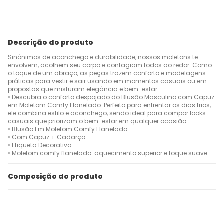
Descrição do produto
Sinônimos de aconchego e durabilidade, nossos moletons te
envolvem, acolhem seu corpo e contagiam todos ao redor. Como
o toque de um abraço, as peças trazem conforto e modelagens
práticas para vestir e sair usando em momentos casuais ou em
propostas que misturam elegância e bem-estar.
• Descubra o conforto despojado do Blusão Masculino com Capuz
em Moletom Comfy Flanelado. Perfeito para enfrentar os dias frios,
ele combina estilo e aconchego, sendo ideal para compor looks
casuais que priorizam o bem-estar em qualquer ocasião.
• Blusão Em Moletom Comfy Flanelado
• Com Capuz + Cadarço
• Etiqueta Decorativa
• Moletom comfy flanelado: aquecimento superior e toque suave
Composição do produto