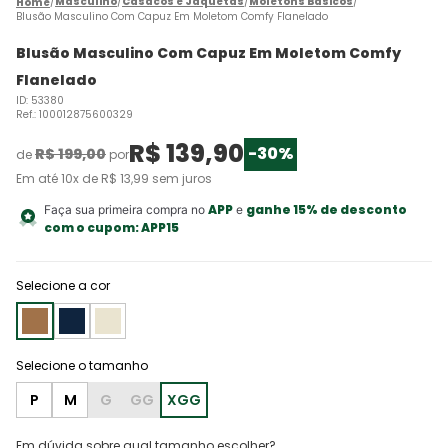
Masculino
Casacos e Jaquetas
Moletons Básicos
Blusão Masculino Com Capuz Em Moletom Comfy Flanelado
Blusão Masculino Com Capuz Em Moletom Comfy
Flanelado
ID
:
53380
Ref.
:
100012875600329
R$
139
,
90
-
30%
R$
199
,
00
de
por
Em até
10
x de
R$
13
,
99
sem juros
APP
ganhe 15% de desconto
Faça sua primeira compra no
e
com o cupom:
APP15
Selecione a cor
P
M
G
GG
XGG
Em dúvida sobre qual tamanho escolher?