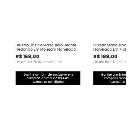
Blusão Básico Masculino Decote
Blusão Masculino Reg
Redondo Em Moletom Flanelado
Flanelado Em Moletom
R$
159
,
00
R$
199
,
00
Em até
10
x
R$
15
,
90
sem juros
Em até
10
x
R$
19
,
90
sem ju
Ganhe um brinde exclusivo em
Ganhe um brinde exc
compras acima de R$449.
compras acima de
*Consulte condições.
*Consulte condi