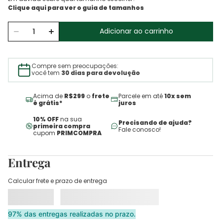
Adicionar ao carrinho
Compre sem preocupações:
você tem
30 dias para devolução
Acima de
R$299
o
frete
Parcele em até
10x sem
é grátis*
juros
10% OFF
na sua
Precisando de ajuda?
primeira compra
Fale conosco!
cupom
PRIMCOMPRA
Entrega
Calcular frete e prazo de entrega
97% das entregas realizadas no prazo.