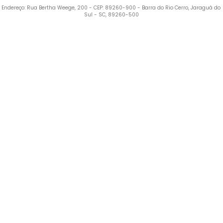
Endereço: Rua Bertha Weege, 200 - CEP: 89260-900 - Barra do Rio Cerro, Jaraguá do 
Sul - SC, 89260-500
Termos mais buscados
1
º
Blusa Feminina
2
º
Vestido
3
º
Calça Feminina
4
º
Pijama Feminino
5
º
Camiseta Feminina
6
º
Moletom Feminino
7
º
Pijama
8
º
Moletom Masculino
9
º
Vestido Infantil
10
º
Jaqueta