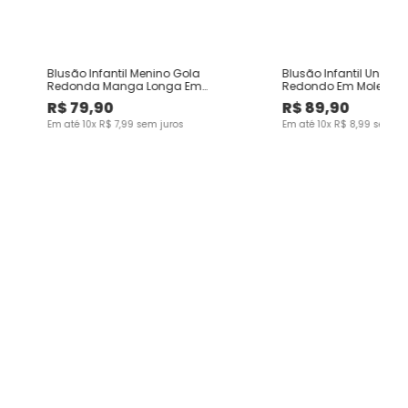
o
Blusão Infantil Menino Gola
Blusão Infantil Unisse
Redonda Manga Longa Em
Redondo Em Moletom 
Moletinho Malwee Kids
Malwee Kids
R$
79
,
90
R$
89
,
90
Em até
10
x
R$
7
,
99
sem juros
Em até
10
x
R$
8
,
99
sem ju