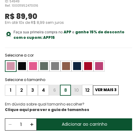
ID
:
54949
Ref.
:
100011952470016
R$
89
,
90
Em até
10
x de
R$
8
,
99
sem juros
APP
ganhe 15% de desconto
Faça sua primeira compra no
e
com o cupom:
APP15
Selecione a cor
1
2
3
4
6
8
10
12
VER MAIS 3
Em dúvida sobre qual tamanho escolher?
Adicionar ao carrinho