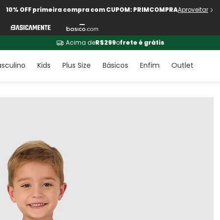
10% OFF primeira compra com CUPOM: PRIMCOMPRA
Aproveitar
Acima de
R$299
o
frete é grátis
sculino
Kids
Plus Size
Básicos
Enfim
Outlet