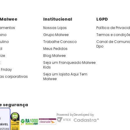
 Malwee
Institucional
LGPD
amentos
Nossas Lojas
Política de Privac
nino
Grupo Malwee
Termos e condiçõ
ulino
Trabalhe Conosco
Canal de Comunic
Dpo
il
Meus Pedidos
ize
Blog Malwee
t
Seja um Franqueado Malwee 
Kids 
 Friday
Seja um lojista Aqui Tem 
as corporativas
Malwee
de segurança
Powered by
Developed by