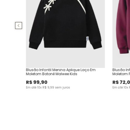
Blusão Infantil Menina Aplique Laço Em
Blusão In
Moletom Botonê Malwee Kids
Moletom 
R$
99
,
90
R$
72
,
Em até
10
x
R$
9
,
99
sem juros
Em até
10
x