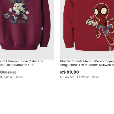
fantil Menino Super Astro Em
Blusão Infantil Menino Personage
Flanelado Malwee Kids
Vingadores Em Moletom Malwee K
00
R$
89
,
90
R$
89
,
90
R$
7
,
20
sem juros
Em até
10
x
R$
8
,
99
sem juros