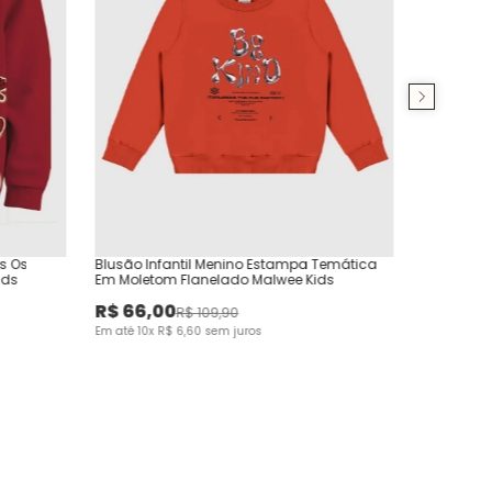
ns Os
Blusão Infantil Menino Estampa Temática
ids
Em Moletom Flanelado Malwee Kids
R$
66
,
00
R$
109
,
90
Em até
10
x
R$
6
,
60
sem juros