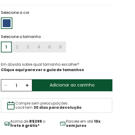
Selecione a cor
1
2
3
4
6
8
Em dúvida sobre qual tamanho escolher?
Clique aqui para ver o guia de tamanhos
Adicionar ao carrinho
Compre sem preocupações:
você tem
30 dias para devolução
Acima de
R$299
o
Parcele em até
10x
frete é grátis*
sem juros