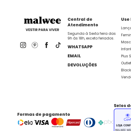
Central de
Use
Atendimento
Lanç
Segunda à Sexta feira das
Femi
9h às 18h, exceto feriados.
Masc
WHATSAPP
Infant
EMAIL
Plus S
Outle
DEVOLUÇÕES
Black
Vend
Selos 
Formas de pagamento