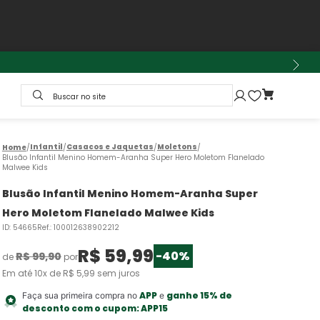
Buscar no site
Infantil
Casacos e Jaquetas
Moletons
Blusão Infantil Menino Homem-Aranha Super Hero Moletom Flanelado
Malwee Kids
Blusão Infantil Menino Homem-Aranha Super
Hero Moletom Flanelado Malwee Kids
ID
:
54665
Ref.
:
100012638902212
R$
59
,
99
-
40%
R$
99
,
90
de
por
Em até
10
x de
R$
5
,
99
sem juros
APP
ganhe 15% de
Faça sua primeira compra no
e
desconto com o cupom:
APP15