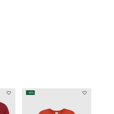
-
40%