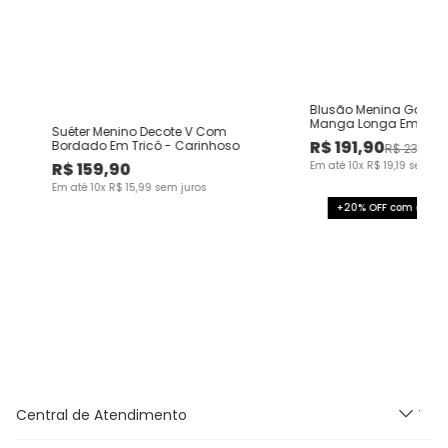
Blusão Menina Gola 
Manga Longa Em Tric
Suéter Menino Decote V Com
Texturizado - Carinho
R$
191
,
90
Bordado Em Tricô - Carinhoso
R$
239
,
90
R$
159
,
90
Em até
10
x
R$
19
,
19
sem ju
Em até
10
x
R$
15
,
99
sem juros
+20% OFF com o cup
Central de Atendimento