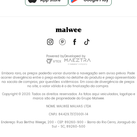
Powered by
Developed by
Embora raro, os preços poderão variar durante a navegação sem aviso prévio. Pode 
ocorrer divergência entre o preço exibido no detalhe do produto e preço apresentado 
na sacola de compras, por questões sistêmicas. Em caso de divergência de preços 
no site, o valor válido é o da finalização da compra. 
 Copyright © 2020. Todos os direitos reservados. As fotos aqui veiculadas, logotipo e 
marca são de propriedade do Grupo Malwee.
NOME: MALWEE MALHAS LTDA
CNPJ: 84.429.737/0001-14
Endereço: Rua Bertha Weege, 200 - CEP: 89260-900 - Barra do Rio Cerro, Jaraguá do 
Sul - SC, 89260-500