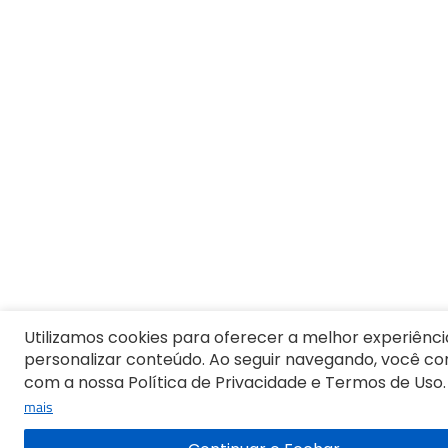
Termos mais buscados
1
º
Blusa Feminina
2
º
Vestido
3
º
Calça Feminina
4
º
Pijama Feminino
5
º
Camiseta Feminina
6
º
Pijama
7
º
Moletom Feminino
8
º
Moletom Masculino
9
º
Vestido Infantil
10
º
Camiseta Masculina
Utilizamos cookies para oferecer a melhor experiênci
personalizar conteúdo. Ao seguir navegando, você c
com a nossa Política de Privacidade e Termos de Uso.
mais