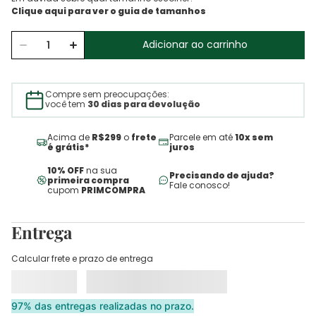
Adicionar ao carrinho
Compre sem preocupações:
você tem
30 dias para devolução
Acima de
R$299
o
frete
Parcele em até
10x sem
é grátis*
juros
10% OFF
na sua
Precisando de ajuda?
primeira compra
Fale conosco!
cupom
PRIMCOMPRA
Entrega
Calcular frete e prazo de entrega
97% das entregas realizadas no prazo.