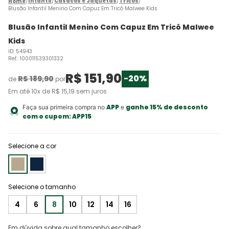
Infantil
Casacos e Jaquetas
Tricôs
Blusão Infantil Menino Com Capuz Em Tricô Malwee Kids
Blusão Infantil Menino Com Capuz Em Tricô Malwee
Kids
ID
:
54943
Ref.
:
100011539301332
R$
151
,
90
-
20%
R$
189
,
90
de
por
Em até
10
x de
R$
15
,
19
sem juros
APP
ganhe 15% de desconto
Faça sua primeira compra no
e
com o cupom:
APP15
Selecione a cor
4
6
8
10
12
14
16
Em dúvida sobre qual tamanho escolher?