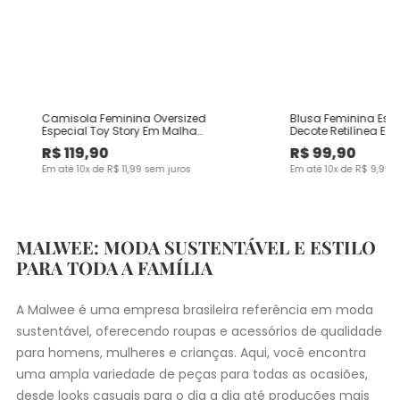
Camisola Feminina Oversized
Blusa Feminina Es
Especial Toy Story Em Malha
Decote Retilínea Em
Algodão
Viscose
R$
119
,
90
R$
99
,
90
Em até
10
x de
R$
11
,
99
sem juros
Em até
10
x de
R$
9
,
99
s
MALWEE: MODA SUSTENTÁVEL E ESTILO
PARA TODA A FAMÍLIA
A Malwee é uma empresa brasileira referência em moda
sustentável, oferecendo roupas e acessórios de qualidade
para homens, mulheres e crianças. Aqui, você encontra
uma ampla variedade de peças para todas as ocasiões,
desde
looks casuais
para o dia a dia até produções mais