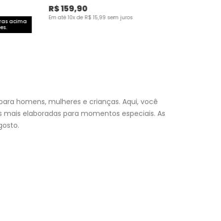
R$
159
,
90
Em até
10
x de
R$
15
,
99
sem juros
pras acima
es.
para homens, mulheres e crianças. Aqui, você
es mais elaboradas para momentos especiais. As
osto.
nfantil
e encontre a roupa perfeita para valorizar seu
a momento. Aproveite nossas promoções, fretes e
 (exceto feriados), a entrega é realizada no próximo