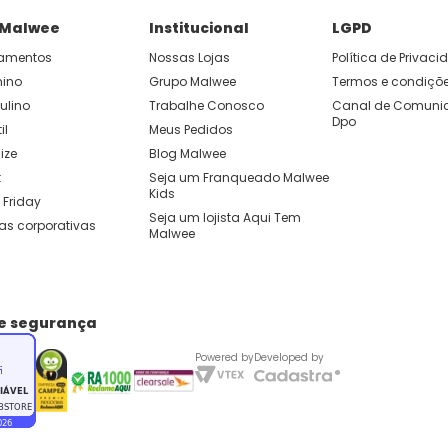
P e ganhe 15% OFF usando o cupom: APP15.
 Malwee
Institucional
LGPD
amentos
Nossas Lojas
Política de Privac
 você cria looks originais com combinações de cores e peças qu
nino
Grupo Malwee
Termos e condiçõ
ulino
Trabalhe Conosco
Canal de Comunic
Dpo
il
Meus Pedidos
ize
Blog Malwee
t
Seja um Franqueado Malwee 
Kids 
 Friday
Seja um lojista Aqui Tem 
as corporativas
Malwee
de segurança
Powered by
Developed by