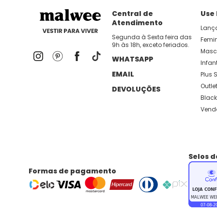
dia util!
APP MALWEE
: Faça sua 1ª compra no AP
Central de
Use
Atendimento
Lanç
Dos looks de trabalho ao momento de descanso, aqui
Segunda à Sexta feira das
Femi
9h às 18h, exceto feriados.
lançamentos e novidades com preços
Masc
WHATSAPP
Infant
EMAIL
Plus S
Outle
DEVOLUÇÕES
Black
Vend
Selos 
Formas de pagamento