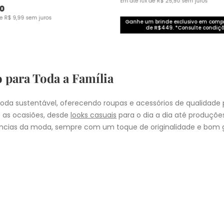
Em até
10
x de
R$
25
,
90
sem juros
0
de
R$
9
,
99
sem juros
Ganhe um brinde exclusivo em com
de R$449. *Consulte condiçõ
o para Toda a Família
da sustentável, oferecendo roupas e acessórios de qualidade 
 as ocasiões, desde
looks casuais
para o dia a dia até produçõ
cias da moda, sempre com um toque de originalidade e bom g
nheça as coleções de
roupas masculinas
,
femininas
,
plus size
e
i
presentear quem você ama, a Malwee tem a opção ideal para cad
COMPRA
lo
: Nos pedidos aprovados até as 11hrs, de segunda a sexta-feira