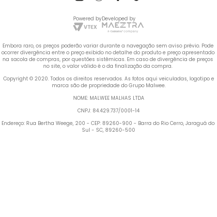
Powered by
Developed by
Embora raro, os preços poderão variar durante a navegação sem aviso prévio. Pode 
ocorrer divergência entre o preço exibido no detalhe do produto e preço apresentado 
na sacola de compras, por questões sistêmicas. Em caso de divergência de preços 
no site, o valor válido é o da finalização da compra. 
 Copyright © 2020. Todos os direitos reservados. As fotos aqui veiculadas, logotipo e 
marca são de propriedade do Grupo Malwee.
NOME: MALWEE MALHAS LTDA
CNPJ: 84.429.737/0001-14
Endereço: Rua Bertha Weege, 200 - CEP: 89260-900 - Barra do Rio Cerro, Jaraguá do 
Sul - SC, 89260-500
Termos mais buscados
TERMOS MAIS BUSCADOS
1
º
Vestido
1
º
vestido
2
º
Blusa Feminina
2
º
blusa feminina
3
º
Calça Feminina
4
º
Pijama Feminino
3
º
calça feminina