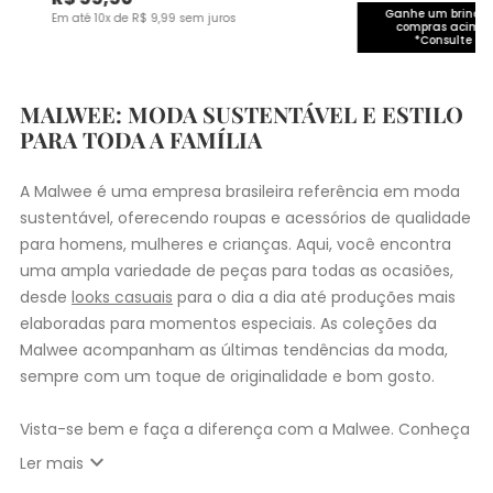
Ganhe um brinde 
Em até
10
x de
R$
9
,
99
sem juros
compras acima 
*Consulte co
MALWEE: MODA SUSTENTÁVEL E ESTILO
PARA TODA A FAMÍLIA
A Malwee é uma empresa brasileira referência em moda
sustentável, oferecendo roupas e acessórios de qualidade
para homens, mulheres e crianças. Aqui, você encontra
uma ampla variedade de peças para todas as ocasiões,
desde
looks casuais
para o dia a dia até produções mais
elaboradas para momentos especiais. As coleções da
Malwee acompanham as últimas tendências da moda,
sempre com um toque de originalidade e bom gosto.
Vista-se bem e faça a diferença com a Malwee. Conheça
as coleções de
roupas masculinas
,
femininas
,
plus size
e
expand_more
Ler mais
infantil
e encontre a roupa perfeita para valorizar seu