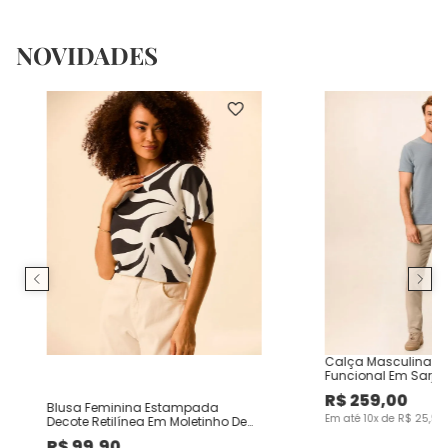
NOVIDADES
Calça Masculina Ch
Funcional Em Sarja
R$
259
,
00
Blusa Feminina Estampada
Em até
10
x de
R$
25
,
90
Decote Retilínea Em Moletinho De
Viscose
R$
99
,
90