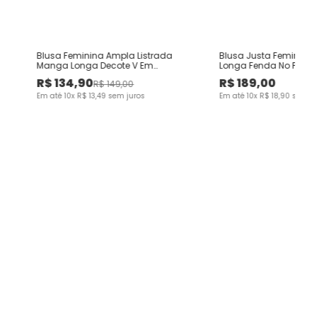
Blusa Feminina Ampla Listrada
Blusa Justa Feminin
Manga Longa Decote V Em
Longa Fenda No Punho
Moletinho De Viscose
R$
134
,
90
R$
189
,
00
R$
149
,
00
Em até
10
x
R$
13
,
49
sem juros
Em até
10
x
R$
18
,
90
sem ju