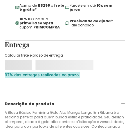
Acima de
R$299
o
frete
Parcele em até
10x sem
é grátis*
juros
10% OFF
na sua
Precisando de ajuda?
primeira compra
Fale conosco!
cupom
PRIMCOMPRA
Entrega
Calcular frete e prazo de entrega
97% das entregas realizadas no prazo.
Descrição do produto
A Blusa Básica Feminina Gola Alta Manga Longa Em Ribana é a
escolha perfeita para quem busca estilo e praticidade. Seu design
atemporal, aliado à gola alta, confere sofisticação e versatilidade,
ideal para compor looks de diferentes ocasiões. Confeccionada