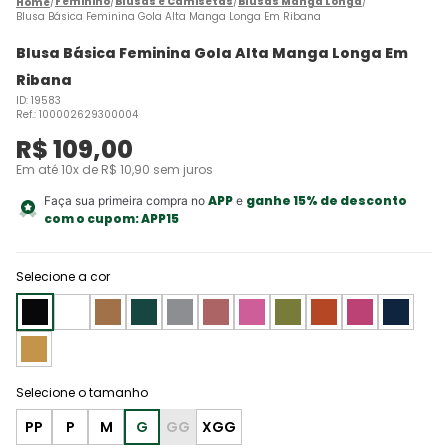
Feminino
Blusas e Camisetas
Blusas Manga Longa
Blusa Básica Feminina Gola Alta Manga Longa Em Ribana
Blusa Básica Feminina Gola Alta Manga Longa Em
Ribana
ID
:
19583
Ref.
:
100002629300004
R$
109
,
00
Em até
10
x de
R$
10
,
90
sem juros
APP
ganhe 15% de desconto
Faça sua primeira compra no
e
com o cupom:
APP15
Selecione a cor
PP
P
M
G
GG
XGG