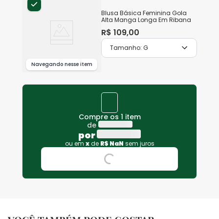
Blusa Básica Feminina Gola
Alta Manga Longa Em Ribana
R$
109
,
00
Tamanho:
G
Navegando nesse item
Compre os 1 item
de
por
ou em
x
de
R$
NaN
sem juros