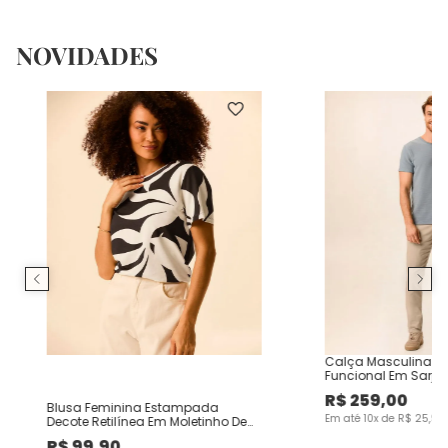
NOVIDADES
Calça Masculina Ch
Funcional Em Sarja
R$
259
,
00
Blusa Feminina Estampada
Em até
10
x de
R$
25
,
90
Decote Retilínea Em Moletinho De
Viscose
R$
99
,
90