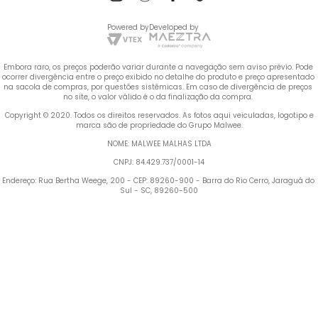
Powered by
Developed by
Embora raro, os preços poderão variar durante a navegação sem aviso prévio. Pode 
ocorrer divergência entre o preço exibido no detalhe do produto e preço apresentado 
na sacola de compras, por questões sistêmicas. Em caso de divergência de preços 
no site, o valor válido é o da finalização da compra. 
 Copyright © 2020. Todos os direitos reservados. As fotos aqui veiculadas, logotipo e 
marca são de propriedade do Grupo Malwee.
NOME: MALWEE MALHAS LTDA
CNPJ: 84.429.737/0001-14
Endereço: Rua Bertha Weege, 200 - CEP: 89260-900 - Barra do Rio Cerro, Jaraguá do 
Sul - SC, 89260-500
Termos mais buscados
TERMOS MAIS BUSCADOS
1
º
Vestido
1
º
vestido
2
º
Blusa Feminina
2
º
blusa feminina
3
º
Calça Feminina
4
º
Pijama Feminino
3
º
calça feminina