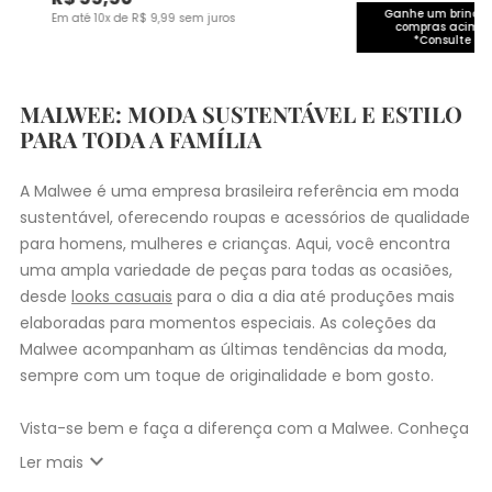
Ganhe um brinde 
Em até
10
x de
R$
9
,
99
sem juros
compras acima 
*Consulte co
MALWEE: MODA SUSTENTÁVEL E ESTILO
PARA TODA A FAMÍLIA
A Malwee é uma empresa brasileira referência em moda
sustentável, oferecendo roupas e acessórios de qualidade
para homens, mulheres e crianças. Aqui, você encontra
uma ampla variedade de peças para todas as ocasiões,
desde
looks casuais
para o dia a dia até produções mais
elaboradas para momentos especiais. As coleções da
Malwee acompanham as últimas tendências da moda,
sempre com um toque de originalidade e bom gosto.
Vista-se bem e faça a diferença com a Malwee. Conheça
as coleções de
roupas masculinas
,
femininas
,
plus size
e
expand_more
Ler mais
infantil
e encontre a roupa perfeita para valorizar seu