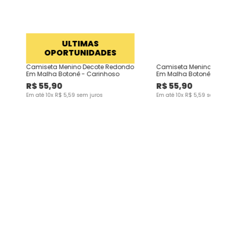
ULTIMAS
OPORTUNIDADES
Camiseta Menino Decote Redondo
Camiseta Menino Dec
Em Malha Botonê - Carinhoso
Em Malha Botonê - Ca
R$
55
,
90
R$
55
,
90
Em até
10
x
R$
5
,
59
sem juros
Em até
10
x
R$
5
,
59
sem ju