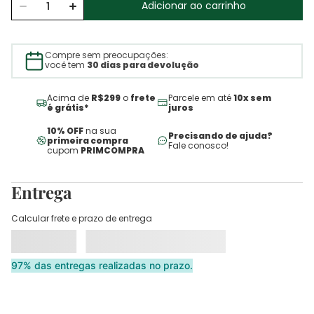
Adicionar ao carrinho
Compre sem preocupações:
você tem
30 dias para devolução
Acima de
R$299
o
frete
Parcele em até
10x sem
é grátis*
juros
10% OFF
na sua
Precisando de ajuda?
primeira compra
Fale conosco!
cupom
PRIMCOMPRA
Entrega
Calcular frete e prazo de entrega
97% das entregas realizadas no prazo.