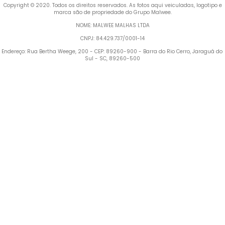
 Copyright © 2020. Todos os direitos reservados. As fotos aqui veiculadas, logotipo e 
marca são de propriedade do Grupo Malwee.
NOME: MALWEE MALHAS LTDA
CNPJ: 84.429.737/0001-14
Endereço: Rua Bertha Weege, 200 - CEP: 89260-900 - Barra do Rio Cerro, Jaraguá do 
Sul - SC, 89260-500
Termos mais buscados
1
º
Blusa Feminina
2
º
Vestido
3
º
Calça Feminina
4
º
Pijama Feminino
5
º
Camiseta Feminina
6
º
Pijama
7
º
Moletom Feminino
8
º
Moletom Masculino
9
º
Vestido Infantil