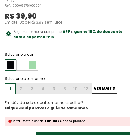
ID
:
18916
Ref.
:
100008676900004
R$
39
,
90
Em até
10
x de
R$
3
,
99
sem juros
APP
ganhe 15% de desconto
Faça sua primeira compra no
e
com o cupom:
APP15
Selecione a cor
1
2
3
4
6
8
10
12
VER MAIS 3
Em dúvida sobre qual tamanho escolher?
Corra!
Resta
apenas
1
unidade
desse produto