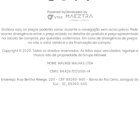
Powered by
Developed by
Embora raro, os preços poderão variar durante a navegação sem aviso prévio. Pode 
ocorrer divergência entre o preço exibido no detalhe do produto e preço apresentado 
na sacola de compras, por questões sistêmicas. Em caso de divergência de preços 
no site, o valor válido é o da finalização da compra. 
 Copyright © 2020. Todos os direitos reservados. As fotos aqui veiculadas, logotipo e 
marca são de propriedade do Grupo Malwee.
NOME: MALWEE MALHAS LTDA
CNPJ: 84.429.737/0001-14
Endereço: Rua Bertha Weege, 200 - CEP: 89260-900 - Barra do Rio Cerro, Jaraguá do 
Sul - SC, 89260-500
Termos mais buscados
TERMOS MAIS BUSCADOS
1
º
Vestido
1
º
vestido
2
º
Blusa Feminina
2
º
blusa feminina
3
º
Calça Feminina
4
º
Pijama Feminino
3
º
calça feminina