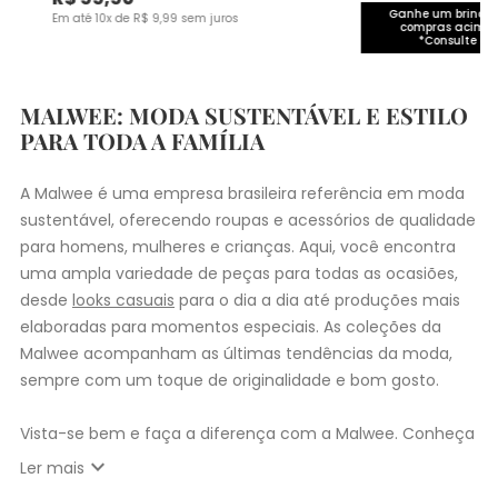
Ganhe um brinde 
Em até
10
x de
R$
9
,
99
sem juros
compras acima 
*Consulte co
MALWEE: MODA SUSTENTÁVEL E ESTILO
PARA TODA A FAMÍLIA
A Malwee é uma empresa brasileira referência em moda
sustentável, oferecendo roupas e acessórios de qualidade
para homens, mulheres e crianças. Aqui, você encontra
uma ampla variedade de peças para todas as ocasiões,
desde
looks casuais
para o dia a dia até produções mais
elaboradas para momentos especiais. As coleções da
Malwee acompanham as últimas tendências da moda,
sempre com um toque de originalidade e bom gosto.
Vista-se bem e faça a diferença com a Malwee. Conheça
as coleções de
roupas masculinas
,
femininas
,
plus size
e
expand_more
Ler mais
infantil
e encontre a roupa perfeita para valorizar seu