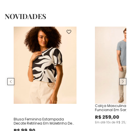
NOVIDADES
Calça Masculina Ch
Funcional Em Sarja
R$
259
,
00
Blusa Feminina Estampada
Em até
10
x de
R$
25
,
90
Decote Retilínea Em Moletinho De
Viscose
R$
99
,
90