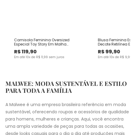
Camisola Feminina Oversized
Blusa Feminina Es
Especial Toy Story Em Malha
Decote Retilínea Em
Algodão
Viscose
R$
119
,
90
R$
99
,
90
Em até
10
x de
R$
11
,
99
sem juros
Em até
10
x de
R$
9
,
99
s
MALWEE: MODA SUSTENTÁVEL E ESTILO
PARA TODA A FAMÍLIA
A Malwee é uma empresa brasileira referência em moda
sustentável, oferecendo roupas e acessórios de qualidade
para homens, mulheres e crianças. Aqui, você encontra
uma ampla variedade de peças para todas as ocasiões,
desde
looks casuais
para o dia a dia até produções mais