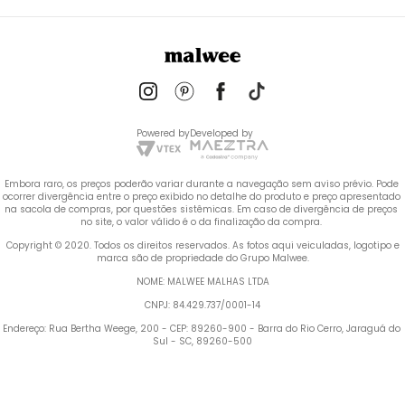
Powered by
Developed by
Embora raro, os preços poderão variar durante a navegação sem aviso prévio. Pode 
ocorrer divergência entre o preço exibido no detalhe do produto e preço apresentado 
na sacola de compras, por questões sistêmicas. Em caso de divergência de preços 
no site, o valor válido é o da finalização da compra. 
 Copyright © 2020. Todos os direitos reservados. As fotos aqui veiculadas, logotipo e 
marca são de propriedade do Grupo Malwee.
NOME: MALWEE MALHAS LTDA
CNPJ: 84.429.737/0001-14
Endereço: Rua Bertha Weege, 200 - CEP: 89260-900 - Barra do Rio Cerro, Jaraguá do 
Sul - SC, 89260-500
Termos mais buscados