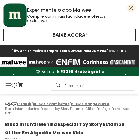
Experimente o app Malwee!
Compre com mais facilidade e ofertas
exclusivas.
BAIXE AGORA!
10% OFF primeira compra com CUPOM: PRIMCOMPRA
Aproveitar
Acima de
R$299
o
frete é grátis
Buscar no site
Infantil
Blusas e Camisetas
Blusas Manga Curta
Blusa Infantil Menina Especial Toy Story Estampa Glitter Em Algodão Malwee
Kids
Blusa Infantil Menina Especial Toy Story Estampa
Glitter Em Algodão Malwee Kids