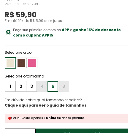
ID
:
66594
Ref.
:
100013835902143
R$
59
,
90
Em até
10
x de
R$
5
,
99
sem juros
APP
ganhe 15% de desconto
Faça sua primeira compra no
e
com o cupom:
APP15
Selecione a cor
1
2
3
4
6
8
Em dúvida sobre qual tamanho escolher?
Corra!
Resta
apenas
1
unidade
desse produto