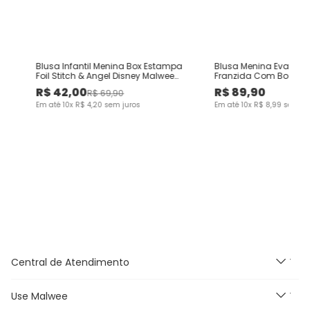
Blusa Infantil Menina Box Estampa
Blusa Menina Evasê 
e
Foil Stitch & Angel Disney Malwee
Franzida Com Bordad
Kids
Algodão - Carinhoso
R$
42
,
00
R$
89
,
90
R$
69
,
90
Em até
10
x
R$
4
,
20
sem juros
Em até
10
x
R$
8
,
99
sem ju
Central de Atendimento
Use Malwee
Segunda à Sexta feira das
9h às 18h, exceto feriados.