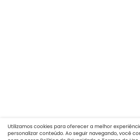
1
º
Blusa Feminina
2
º
Vestido
3
º
Calça Feminina
4
º
Pijama Feminino
5
º
Camiseta Feminina
6
º
Moletom Feminino
7
º
Pijama
8
º
Moletom Masculino
9
º
Vestido Infantil
10
º
Jaqueta
Utilizamos cookies para oferecer a melhor experiênci
personalizar conteúdo. Ao seguir navegando, você c