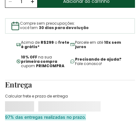
Adicionar ao carrinho
Compre sem preocupações:
você tem
30 dias para devolução
Acima de
R$299
o
frete
Parcele em até
10x sem
é grátis*
juros
10% OFF
na sua
Precisando de ajuda?
primeira compra
Fale conosco!
cupom
PRIMCOMPRA
Entrega
Calcular frete e prazo de entrega
97% das entregas realizadas no prazo.