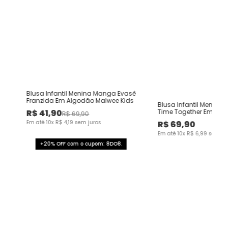
Blusa Infantil Menina Manga Evasê
Franzida Em Algodão Malwee Kids
Blusa Infantil Menina S
R$
41
,
90
Time Together Em Al
R$
69
,
90
Kids
Em até
10
x
R$
4
,
19
sem juros
R$
69
,
90
Em até
10
x
R$
6
,
99
sem ju
+20% OFF com o cupom: 8DO8.