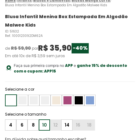
Infantil
Blusas e Camisetas
Blusas Manga Curta
Blusa Infantil Menina Box Estampada Em Algodão Malwee Kids
Blusa Infantil Menina Box Estampada Em Algodão
Malwee Kids
ID
:
51632
Ref.
:
1000123092DM62A
R$
35
,
90
-
40%
R$
59
,
90
de
por
Em até
10
x de
R$
3
,
59
sem juros
APP
ganhe 15% de desconto
Faça sua primeira compra no
e
com o cupom:
APP15
Selecione a cor
4
6
8
10
12
14
16
18
Em dúvida sobre qual tamanho escolher?