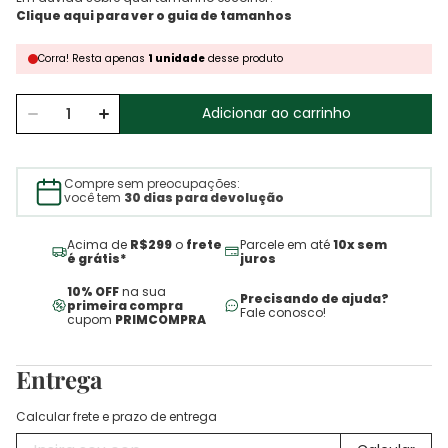
Corra!
Resta
apenas
1
unidade
desse produto
Adicionar ao carrinho
Compre sem preocupações:
você tem
30 dias para devolução
Acima de
R$299
o
frete
Parcele em até
10x sem
é grátis*
juros
10% OFF
na sua
Precisando de ajuda?
primeira compra
Fale conosco!
cupom
PRIMCOMPRA
Entrega
Calcular frete e prazo de entrega