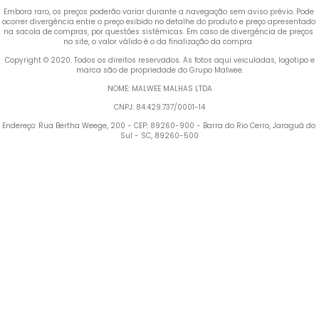
Embora raro, os preços poderão variar durante a navegação sem aviso prévio. Pode 
ocorrer divergência entre o preço exibido no detalhe do produto e preço apresentado 
na sacola de compras, por questões sistêmicas. Em caso de divergência de preços 
no site, o valor válido é o da finalização da compra. 
 Copyright © 2020. Todos os direitos reservados. As fotos aqui veiculadas, logotipo e 
marca são de propriedade do Grupo Malwee.
NOME: MALWEE MALHAS LTDA
CNPJ: 84.429.737/0001-14
Endereço: Rua Bertha Weege, 200 - CEP: 89260-900 - Barra do Rio Cerro, Jaraguá do 
Sul - SC, 89260-500
Termos mais buscados
1
º
Blusa Feminina
2
º
Vestido
3
º
Calça Feminina
4
º
Pijama Feminino
5
º
Camiseta Feminina
6
º
Moletom Feminino