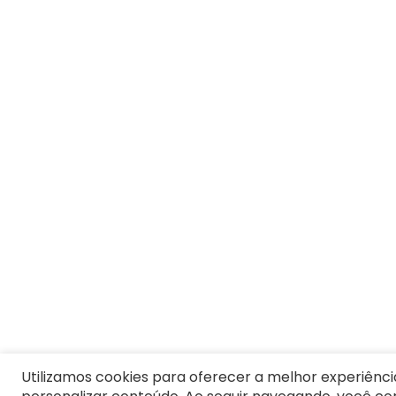
Termos mais buscados
1
º
Blusa Feminina
2
º
Vestido
3
º
Calça Feminina
4
º
Pijama Feminino
5
º
Camiseta Feminina
6
º
Pijama
7
º
Moletom Feminino
8
º
Moletom Masculino
9
º
Vestido Infantil
10
º
Camiseta Masculina
Utilizamos cookies para oferecer a melhor experiênci