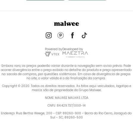
Powered by
Developed by
Embora raro, os preços poderão variar durante a navegação sem aviso prévio. Pode 
ocorrer divergência entre o preço exibido no detalhe do produto e preço apresentado 
na sacola de compras, por questões sistêmicas. Em caso de divergência de preços 
no site, o valor válido é o da finalização da compra. 
 Copyright © 2020. Todos os direitos reservados. As fotos aqui veiculadas, logotipo e 
marca são de propriedade do Grupo Malwee.
NOME: MALWEE MALHAS LTDA
CNPJ: 84.429.737/0001-14
Endereço: Rua Bertha Weege, 200 - CEP: 89260-900 - Barra do Rio Cerro, Jaraguá do 
Sul - SC, 89260-500