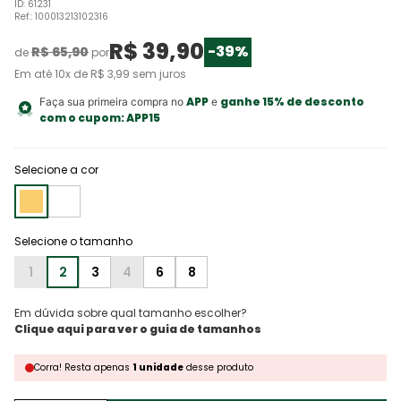
ID
:
61231
Ref.
:
100013213102316
R$
39
,
90
-
39%
R$
65
,
90
de
por
Em até
10
x de
R$
3
,
99
sem juros
APP
ganhe 15% de desconto
Faça sua primeira compra no
e
com o cupom:
APP15
Selecione a cor
1
2
3
4
6
8
Em dúvida sobre qual tamanho escolher?
Corra!
Resta
apenas
1
unidade
desse produto