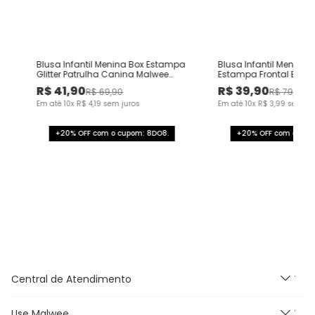
Blusa Infantil Menina Box Estampa
Blusa Infantil Menina
Glitter Patrulha Canina Malwee
Estampa Frontal Em A
Kids
Malwee Kids
R$
41
,
90
R$
39
,
90
R$
69
,
90
R$
79
,
90
Em até
10
x
R$
4
,
19
sem juros
Em até
10
x
R$
3
,
99
sem ju
+20% OFF com o cupom: 8DO8.
+20% OFF com o cup
Central de Atendimento
Use Malwee
Segunda à Sexta feira das