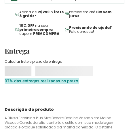
Acima de
R$299
o
frete
Parcele em até
10x sem
é grátis*
juros
10% OFF
na sua
Precisando de ajuda?
primeira compra
Fale conosco!
cupom
PRIMCOMPRA
Entrega
Calcular frete e prazo de entrega
97% das entregas realizadas no prazo.
Descrição do produto
A Blusa Feminina Plus Size Decote Detalhe Vazado em Malha
Viscose Canelada alia conforto e estilo com sua modelagem
prática e o toque sofisticado da malha canelada. O detalhe