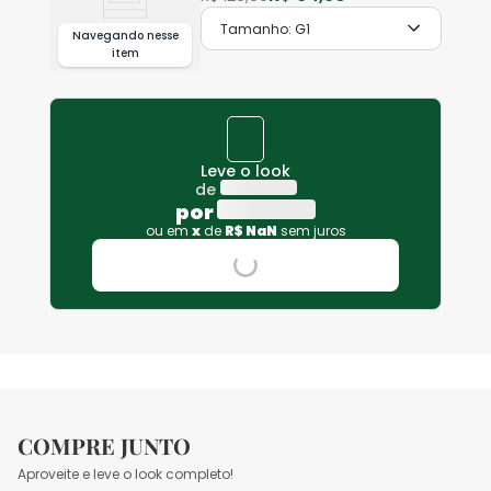
Tamanho:
G1
Navegando nesse
item
Leve o look
de
por
ou em
x
de
R$
NaN
sem juros
COMPRE JUNTO
Aproveite e leve o look completo!