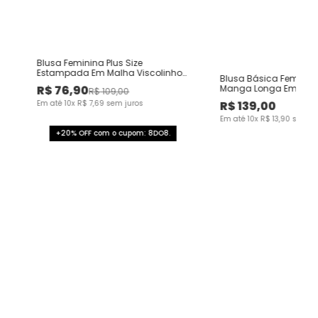
Blusa Feminina Plus Size
Estampada Em Malha Viscolinho
Blusa Básica Feminina
Stretch
R$
76
,
90
Manga Longa Em Can
R$
109
,
00
Viscose
Em até
10
x
R$
7
,
69
sem juros
R$
139
,
00
Em até
10
x
R$
13
,
90
sem ju
+20% OFF com o cupom: 8DO8.