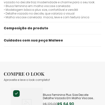
vazado no decote traz modernidade e charme para o seu look.
• Blusa feminina em malha viscose canelada
• Modelagem básica plus size, confortável e versátil
• Detalhe vazado no decote, que valoriza o visual
• Malha viscose canelada: macia, leve e com textura única
Composição do produto
Cuidados com sua peça Malwee
COMPRE O LOOK
Aproveite e leve o look completo!
Blusa Feminina Plus Size Decote
Detalhe Vazado Em Malha Viscose
Canelada
R$
64
,
90
R$
129
,
00