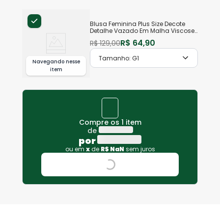
Blusa Feminina Plus Size Decote
Detalhe Vazado Em Malha Viscose
Canelada
R$
64
,
90
R$
129
,
00
Tamanho:
G1
Navegando nesse
item
Compre os 1 item
de
por
ou em
x
de
R$
NaN
sem juros