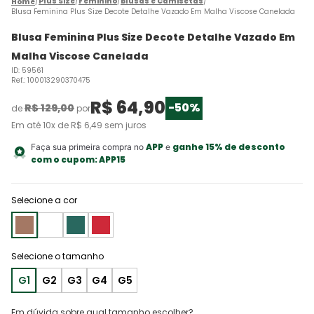
Plus Size
Feminino
Blusas e Camisetas
Blusa Feminina Plus Size Decote Detalhe Vazado Em Malha Viscose Canelada
Blusa Feminina Plus Size Decote Detalhe Vazado Em
Malha Viscose Canelada
ID
:
59561
Ref.
:
100013290370475
R$
64
,
90
-
50%
R$
129
,
00
de
por
Em até
10
x de
R$
6
,
49
sem juros
APP
ganhe 15% de desconto
Faça sua primeira compra no
e
com o cupom:
APP15
Selecione a cor
G1
G2
G3
G4
G5
Em dúvida sobre qual tamanho escolher?