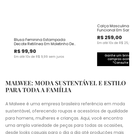
Calça Masculina Ch
Funcional Em Sarja
R$
259
,
00
Blusa Feminina Estampada
Em até
10
x de
R$
25
,
90
Decote Retilínea Em Moletinho De
Viscose
R$
99
,
90
Ganhe um brinde 
Em até
10
x de
R$
9
,
99
sem juros
compras acima 
*Consulte co
MALWEE: MODA SUSTENTÁVEL E ESTILO
PARA TODA A FAMÍLIA
A Malwee é uma empresa brasileira referência em moda
sustentável, oferecendo roupas e acessórios de qualidade
para homens, mulheres e crianças. Aqui, você encontra
uma ampla variedade de peças para todas as ocasiões,
desde
looks casuais
para o dia a dia até produções mais