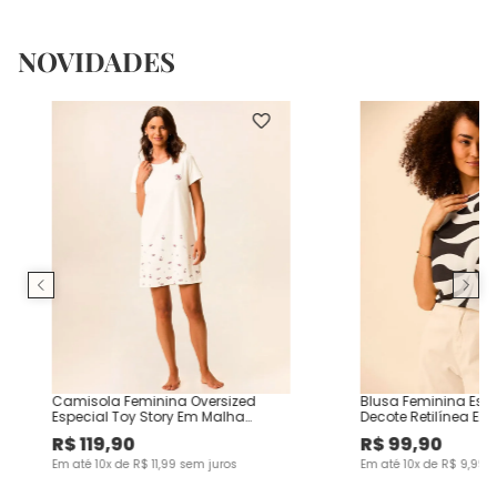
NOVIDADES
Camisola Feminina Oversized
Blusa Feminina Es
Especial Toy Story Em Malha
Decote Retilínea Em
Algodão
Viscose
R$
119
,
90
R$
99
,
90
Em até
10
x de
R$
11
,
99
sem juros
Em até
10
x de
R$
9
,
99
s