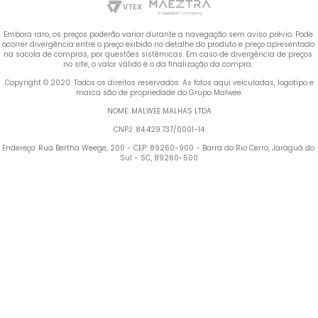
Embora raro, os preços poderão variar durante a navegação sem aviso prévio. Pode 
ocorrer divergência entre o preço exibido no detalhe do produto e preço apresentado 
na sacola de compras, por questões sistêmicas. Em caso de divergência de preços 
no site, o valor válido é o da finalização da compra. 
 Copyright © 2020. Todos os direitos reservados. As fotos aqui veiculadas, logotipo e 
marca são de propriedade do Grupo Malwee.
NOME: MALWEE MALHAS LTDA
CNPJ: 84.429.737/0001-14
Endereço: Rua Bertha Weege, 200 - CEP: 89260-900 - Barra do Rio Cerro, Jaraguá do 
Sul - SC, 89260-500
Termos mais buscados
TERMOS MAIS BUSCADOS
1
º
Blusa Feminina
1
º
blusa feminina
2
º
Vestido
2
º
vestido
3
º
Calça Feminina
4
º
Pijama Feminino
3
º
calça feminina
5
º
Camiseta Feminina
4
º
pijama feminino