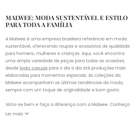
MALWEE: MODA SUSTENTÁVEL E ESTILO
PARA TODA A FAMÍLIA
A Malwee é uma empresa brasileira referência em moda
sustentável, oferecendo roupas e acessórios de qualidade
para homens, mulheres e crianças. Aqui, você encontra
uma ampla variedade de peças para todas as ocasiões,
desde
looks casuais
para o dia a dia até produções mais
elaboradas para momentos especiais. As coleções da
Malwee acompanham as últimas tendências da moda,
sempre com um toque de originalidade e bom gosto.
Vista-se bem e faça a diferença com a Malwee. Conheça
as coleções de
roupas masculinas
,
femininas
,
plus size
e
expand_more
Ler mais
infantil
e encontre a roupa perfeita para valorizar seu
estilo único. Seja para você, sua família ou para
presentear quem você ama, a Malwee tem a opção ideal