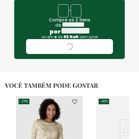
+
Compre os 2 itens
de
por
ou em
x
de
R$
NaN
sem juros
VOCÊ TAMBÉM PODE GOSTAR
-
29%
-
40%