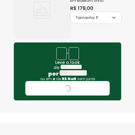
Em Moletom Linho
R$
179
,
00
Tamanho:
P
+
Leve o look
de
por
ou em
x
de
R$
NaN
sem juros