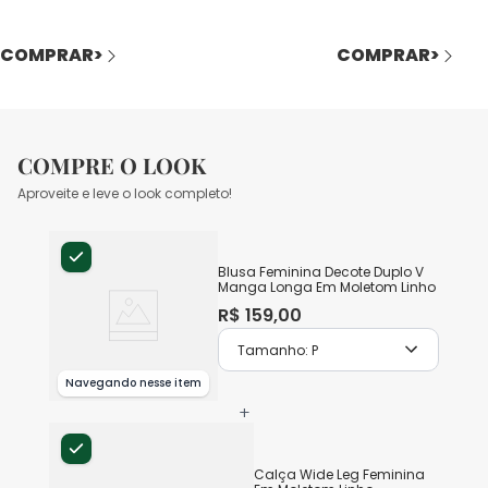
COMPRAR>
COMPRAR>
COMPRE O LOOK
Aproveite e leve o look completo!
Blusa Feminina Decote Duplo V
Manga Longa Em Moletom Linho
R$
159
,
00
Tamanho:
P
Navegando nesse item
+
Calça Wide Leg Feminina