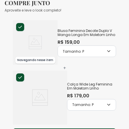
COMPRE JUNTO
Aproveite e leve o look completo!
Blusa Feminina Decote Duplo V
Manga Longa Em Moletom Linho
R$
159
,
00
Tamanho:
P
Navegando nesse item
+
Calça Wide Leg Feminina
Em Moletom Linho
R$
179
,
00
Tamanho:
P