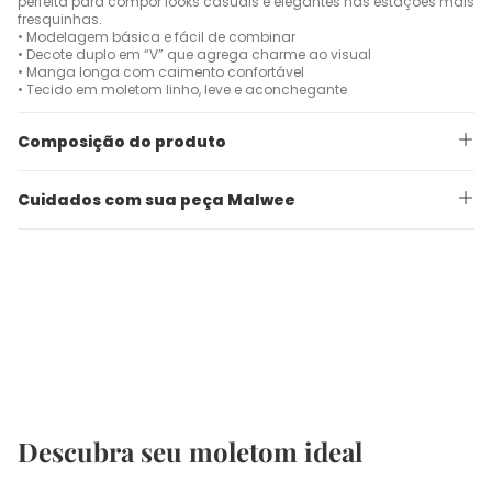
perfeita para compor looks casuais e elegantes nas estações mais
fresquinhas.
• Modelagem básica e fácil de combinar
• Decote duplo em “V” que agrega charme ao visual
• Manga longa com caimento confortável
• Tecido em moletom linho, leve e aconchegante
Composição do produto
Cuidados com sua peça Malwee
Descubra seu moletom ideal