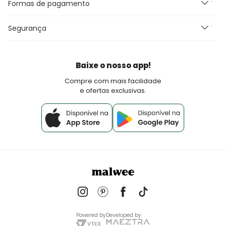
Formas de pagamento
Promoções e Regras
Canal de Comunicação e DPO
Black Friday
Blog Malwee
Perguntas Frequentes
Seja um Franqueado Malwee Kids
Segurança
Fretes e Entrega
Seja um lojista Aqui Tem Malwee
Devoluções
Política de Pagamento
Baixe o nosso app!
Fale Conosco
Compre com mais facilidade
e ofertas exclusivas.
Powered by
Developed by