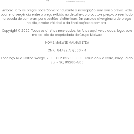
Embora raro, os preços poderão variar durante a navegação sem aviso prévio. Pode 
ocorrer divergência entre o preço exibido no detalhe do produto e preço apresentado 
na sacola de compras, por questões sistêmicas. Em caso de divergência de preços 
no site, o valor válido é o da finalização da compra. 
 Copyright © 2020. Todos os direitos reservados. As fotos aqui veiculadas, logotipo e 
marca são de propriedade do Grupo Malwee.
NOME: MALWEE MALHAS LTDA
CNPJ: 84.429.737/0001-14
Endereço: Rua Bertha Weege, 200 - CEP: 89260-900 - Barra do Rio Cerro, Jaraguá do 
Sul - SC, 89260-500
Termos mais buscados
1
º
Blusa Feminina
2
º
Vestido
3
º
Calça Feminina
4
º
Pijama Feminino
5
º
Camiseta Feminina
6
º
Moletom Feminino