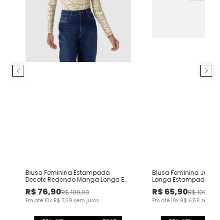
Blusa Feminina Estampada
Blusa Feminina Just
Decote Redondo Manga Longa Em
Longa Estampada Em
Viscose Stretch
Viscolinho Stretch
o
R$
76
,
90
R$
65
,
90
R$
109
,
00
R$
109
,
00
Em até
10
x
R$
7
,
69
sem juros
Em até
10
x
R$
6
,
59
sem ju