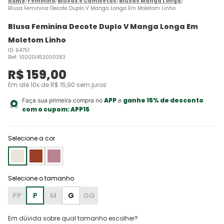
Feminino
Blusas e Camisetas
Blusas Manga Longa
Blusa Feminina Decote Duplo V Manga Longa Em Moletom Linho
Blusa Feminina Decote Duplo V Manga Longa Em
Moletom Linho
ID
:
64751
Ref.
:
100013453000383
R$
159
,
00
Em até
10
x de
R$
15
,
90
sem juros
APP
ganhe 15% de desconto
Faça sua primeira compra no
e
com o cupom:
APP15
Selecione a cor
PP
P
M
G
GG
Em dúvida sobre qual tamanho escolher?