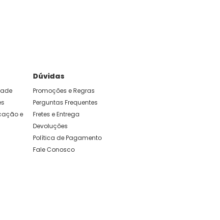
e foram feitas para durar. Confira os nossos
Dúvidas
idade
Promoções e Regras
es
Perguntas Frequentes
ação e 
Fretes e Entrega
Devoluções
Política de Pagamento
Fale Conosco