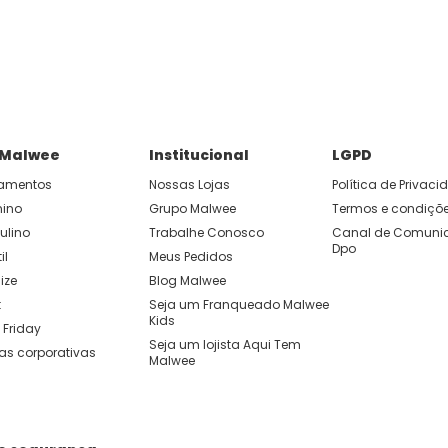
P e ganhe 15% OFF usando o cupom: APP15.
 você cria looks originais com combinações de cores e peças qu
 Malwee
Institucional
LGPD
amentos
Nossas Lojas
Política de Privac
nino
Grupo Malwee
Termos e condiçõ
ulino
Trabalhe Conosco
Canal de Comunic
Dpo
il
Meus Pedidos
ize
Blog Malwee
t
Seja um Franqueado Malwee 
Kids 
 Friday
Seja um lojista Aqui Tem 
as corporativas
Malwee