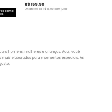
R$
159
,
90
Em até
10
x de
R$
15
,
99
sem juros
pras acima
es.
para homens, mulheres e crianças. Aqui, você
es mais elaboradas para momentos especiais. As
osto.
nfantil
e encontre a roupa perfeita para valorizar seu
a momento. Aproveite nossas promoções, fretes e
 (exceto feriados), a entrega é realizada no próximo