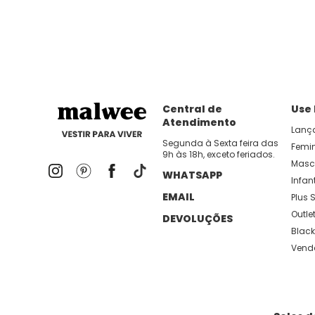
dia util!
APP MALWEE
: Faça sua 1ª compra no AP
Dos looks de trabalho ao momento de descanso, aqui
lançamentos e novidades com preços
Central de
Use
Atendimento
Lanç
Segunda à Sexta feira das
Femi
9h às 18h, exceto feriados.
Masc
WHATSAPP
Infant
EMAIL
Plus S
Outle
DEVOLUÇÕES
Black
Vend