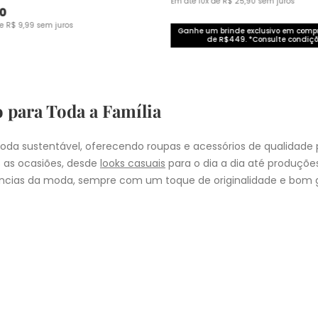
Em até
10
x de
R$
25
,
90
sem juros
0
de
R$
9
,
99
sem juros
Ganhe um brinde exclusivo em com
de R$449. *Consulte condiçõ
o para Toda a Família
da sustentável, oferecendo roupas e acessórios de qualidade 
 as ocasiões, desde
looks casuais
para o dia a dia até produçõ
cias da moda, sempre com um toque de originalidade e bom g
nheça as coleções de
roupas masculinas
,
femininas
,
plus size
e
i
presentear quem você ama, a Malwee tem a opção ideal para cad
COMPRA
lo
: Nos pedidos aprovados até as 11hrs, de segunda a sexta-feira