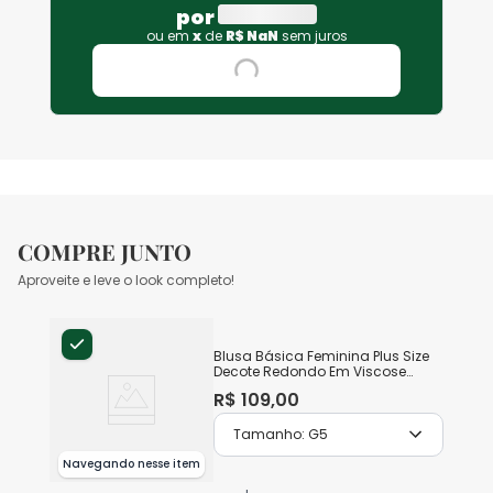
por
ou em
x
de
R$
NaN
sem juros
COMPRE JUNTO
Aproveite e leve o look completo!
Blusa Básica Feminina Plus Size
Decote Redondo Em Viscose
Stretch
R$
109
,
00
Tamanho:
G5
Navegando nesse item