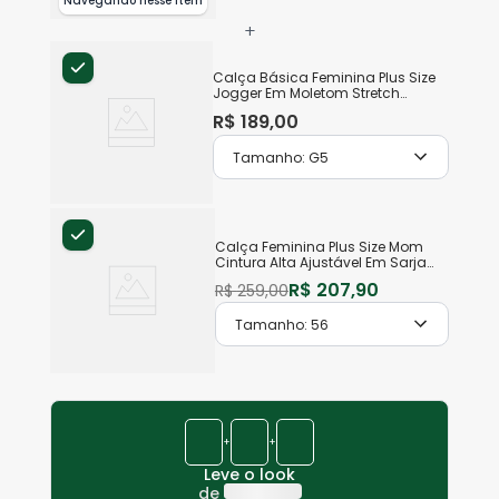
Navegando nesse item
+
Calça Básica Feminina Plus Size
Jogger Em Moletom Stretch
Flanelado
R$
189
,
00
Tamanho:
G5
Calça Feminina Plus Size Mom
Cintura Alta Ajustável Em Sarja
Stretch
R$
207
,
90
R$
259
,
00
Tamanho:
56
+
+
Leve o look
de