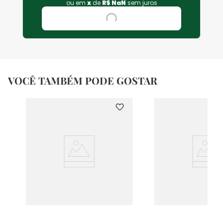
ou em
x
de
R$
NaN
sem juros
VOCÊ TAMBÉM PODE GOSTAR