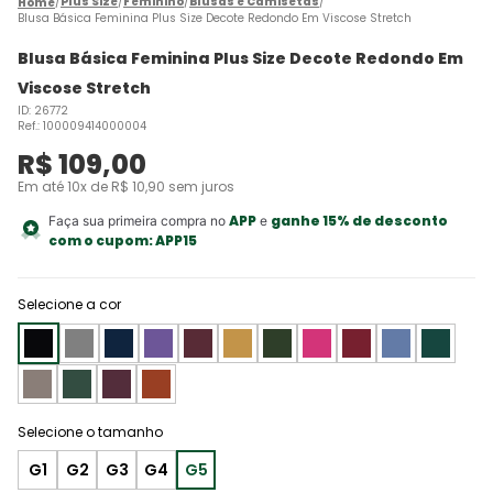
Plus Size
Feminino
Blusas e Camisetas
Blusa Básica Feminina Plus Size Decote Redondo Em Viscose Stretch
Blusa Básica Feminina Plus Size Decote Redondo Em
Viscose Stretch
ID
:
26772
Ref.
:
100009414000004
R$
109
,
00
Em até
10
x de
R$
10
,
90
sem juros
APP
ganhe 15% de desconto
Faça sua primeira compra no
e
com o cupom:
APP15
Selecione a cor
G1
G2
G3
G4
G5