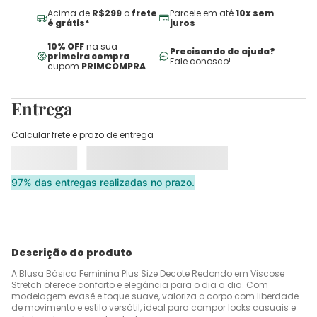
Acima de
R$299
o
frete
Parcele em até
10x sem
é grátis*
juros
10% OFF
na sua
Precisando de ajuda?
primeira compra
Fale conosco!
cupom
PRIMCOMPRA
Entrega
Calcular frete e prazo de entrega
97% das entregas realizadas no prazo.
Descrição do produto
A Blusa Básica Feminina Plus Size Decote Redondo em Viscose
Stretch oferece conforto e elegância para o dia a dia. Com
modelagem evasê e toque suave, valoriza o corpo com liberdade
de movimento e estilo versátil, ideal para compor looks casuais e