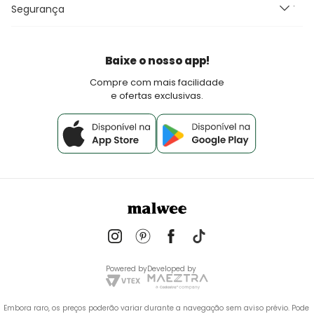
Seja um Franqueado Malwee Kids
Segurança
Fretes e Entrega
Seja um lojista Aqui Tem Malwee
Devoluções
Política de Pagamento
Baixe o nosso app!
Fale Conosco
Compre com mais facilidade
e ofertas exclusivas.
Powered by
Developed by
Embora raro, os preços poderão variar durante a navegação sem aviso prévio. Pode 