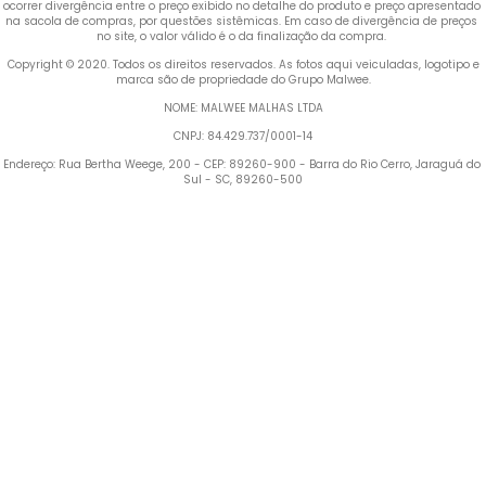
ocorrer divergência entre o preço exibido no detalhe do produto e preço apresentado 
na sacola de compras, por questões sistêmicas. Em caso de divergência de preços 
no site, o valor válido é o da finalização da compra. 
 Copyright © 2020. Todos os direitos reservados. As fotos aqui veiculadas, logotipo e 
marca são de propriedade do Grupo Malwee.
NOME: MALWEE MALHAS LTDA
CNPJ: 84.429.737/0001-14
Endereço: Rua Bertha Weege, 200 - CEP: 89260-900 - Barra do Rio Cerro, Jaraguá do 
Sul - SC, 89260-500
Termos mais buscados
1
º
Blusa Feminina
2
º
Vestido
3
º
Calça Feminina
4
º
Pijama Feminino
5
º
Camiseta Feminina
6
º
Moletom Feminino
7
º
Pijama