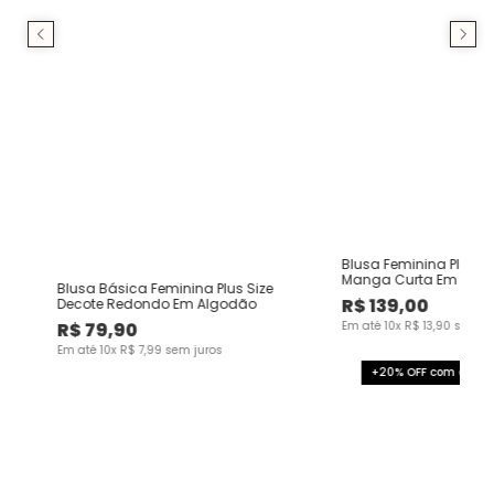
Blusa Feminina Plus S
Manga Curta Em Mal
Blusa Básica Feminina Plus Size
Rajada
R$
139
,
00
e
Decote Redondo Em Algodão
R$
79
,
90
Em até
10
x
R$
13
,
90
sem ju
Em até
10
x
R$
7
,
99
sem juros
+20% OFF com o cup