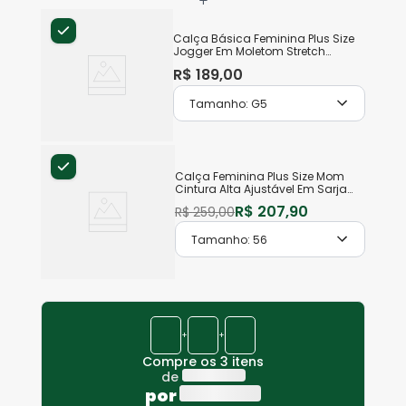
+
Calça Básica Feminina Plus Size
Jogger Em Moletom Stretch
Flanelado
R$
189
,
00
Tamanho:
G5
Calça Feminina Plus Size Mom
Cintura Alta Ajustável Em Sarja
Stretch
R$
207
,
90
R$
259
,
00
Tamanho:
56
+
+
Compre os 3 itens
de
por