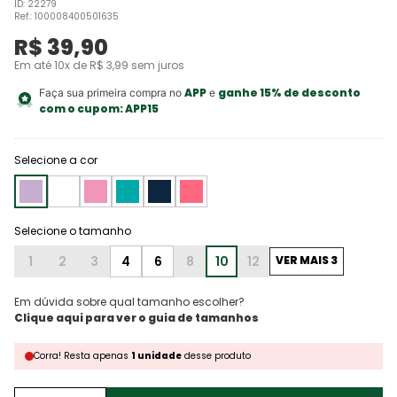
ID
:
22279
Ref.
:
100008400501635
R$
39
,
90
Em até
10
x de
R$
3
,
99
sem juros
APP
ganhe 15% de desconto
Faça sua primeira compra no
e
com o cupom:
APP15
Selecione a cor
1
2
3
4
6
8
10
12
VER MAIS 3
Em dúvida sobre qual tamanho escolher?
Corra!
Resta
apenas
1
unidade
desse produto