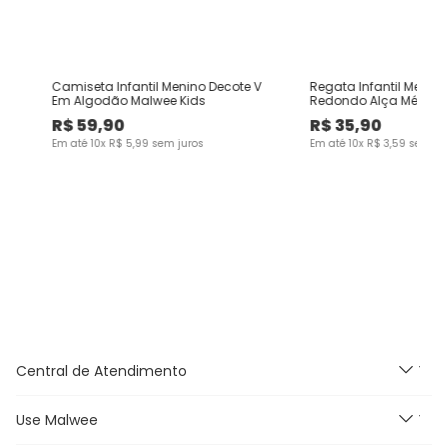
Camiseta Infantil Menino Decote V
Regata Infantil Menin
Em Algodão Malwee Kids
Redondo Alça Média 
Malwee Kids
R$
59
,
90
R$
35
,
90
Em até
10
x
R$
5
,
99
sem juros
Em até
10
x
R$
3
,
59
sem ju
Central de Atendimento
Use Malwee
Segunda à Sexta feira das
9h às 18h, exceto feriados.