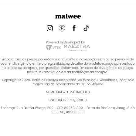
Powered by
Developed by
Embora raro, os preços poderão variar durante a navegação sem aviso prévio. Pode 
ocorrer divergência entre o preço exibido no detalhe do produto e preço apresentado 
na sacola de compras, por questões sistêmicas. Em caso de divergência de preços 
no site, o valor válido é o da finalização da compra. 
 Copyright © 2020. Todos os direitos reservados. As fotos aqui veiculadas, logotipo e 
marca são de propriedade do Grupo Malwee.
NOME: MALWEE MALHAS LTDA
CNPJ: 84.429.737/0001-14
Endereço: Rua Bertha Weege, 200 - CEP: 89260-900 - Barra do Rio Cerro, Jaraguá do 
Sul - SC, 89260-500
Termos mais buscados