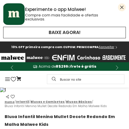
Experimente o app Malwee!
Compre com mais facilidade e ofertas
exclusivas.
BAIXE AGORA!
10% OFF primeira compra com CUPOM: PRIMCOMPRA
Aproveitar
Acima de
R$299
o
frete é grátis
Buscar no site
Infantil
Blusas e Camisetas
Blusas Básicas
Blusa Infantil Menina Mullet Decote Redondo Em Malha Malwee Kids
Blusa Infantil Menina Mullet Decote Redondo Em
Malha Malwee Kids