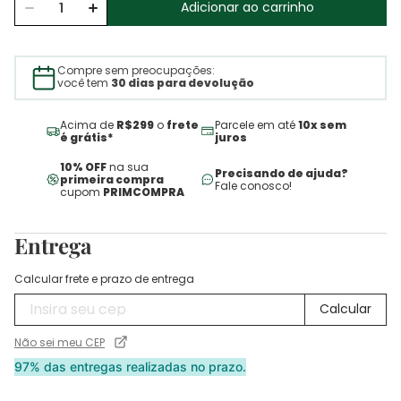
Adicionar ao carrinho
Compre sem preocupações:
você tem
30 dias para devolução
Acima de
R$299
o
frete
Parcele em até
10x sem
é grátis*
juros
10% OFF
na sua
Precisando de ajuda?
primeira compra
Fale conosco!
cupom
PRIMCOMPRA
Entrega
Calcular frete e prazo de entrega
Não sei meu CEP
97% das entregas realizadas no prazo.