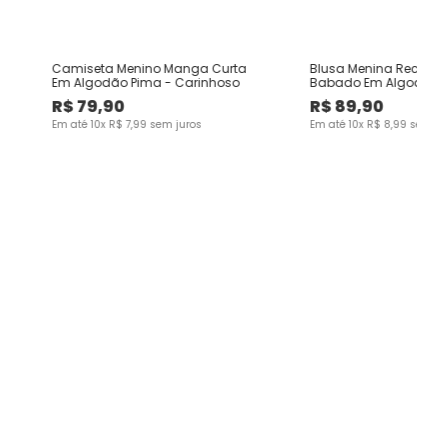
Camiseta Menino Manga Curta
Blusa Menina Recorte 
Em Algodão Pima - Carinhoso
Babado Em Algodão -
R$
79
,
90
R$
89
,
90
Em até
10
x
R$
7
,
99
sem juros
Em até
10
x
R$
8
,
99
sem ju