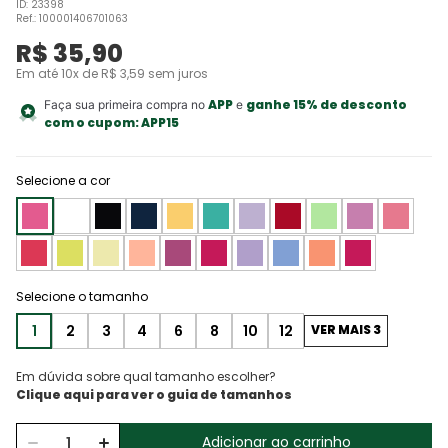
ID
:
23398
Ref.
:
100001406701063
R$
35
,
90
Em até
10
x de
R$
3
,
59
sem juros
APP
ganhe 15% de desconto
Faça sua primeira compra no
e
com o cupom:
APP15
Selecione a cor
1
2
3
4
6
8
10
12
VER MAIS 3
Em dúvida sobre qual tamanho escolher?
Adicionar ao carrinho