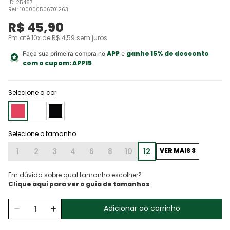
ID
:
25467
Ref.
:
100000506701263
R$
45
,
90
Em até
10
x de
R$
4
,
59
sem juros
APP
ganhe 15% de desconto
Faça sua primeira compra no
e
com o cupom:
APP15
Selecione a cor
1
2
3
4
6
8
10
12
VER MAIS 3
Em dúvida sobre qual tamanho escolher?
Adicionar ao carrinho