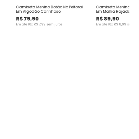
Camiseta Menino Botão No Peitoral
Camiseta Menino Bord
Em Algodão Carinhoso
Em Malha Rajada - C
R$
79
,
90
R$
89
,
90
Em até
10
x
R$
7
,
99
sem juros
Em até
10
x
R$
8
,
99
sem ju