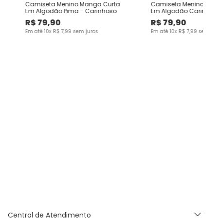
a
Camiseta Menino Manga Curta
Camiseta Menino Botão
Em Algodão Pima - Carinhoso
Em Algodão Carinhos
R$
79
,
90
R$
79
,
90
Em até
10
x
R$
7
,
99
sem juros
Em até
10
x
R$
7
,
99
sem jur
Central de Atendimento