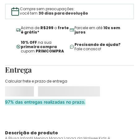
Compre sem preocupações:
você tem
30 dias para devolução
Acima de
R$299
o
frete
Parcele em até
10x sem
é grátis*
juros
10% OFF
na sua
Precisando de ajuda?
primeira compra
Fale conosco!
cupom
PRIMCOMPRA
Entrega
Calcular frete e prazo de entrega
97% das entregas realizadas no prazo.
Descrição do produto
A Blusa Infantil Menina Manga Longa da Malwee Kids é