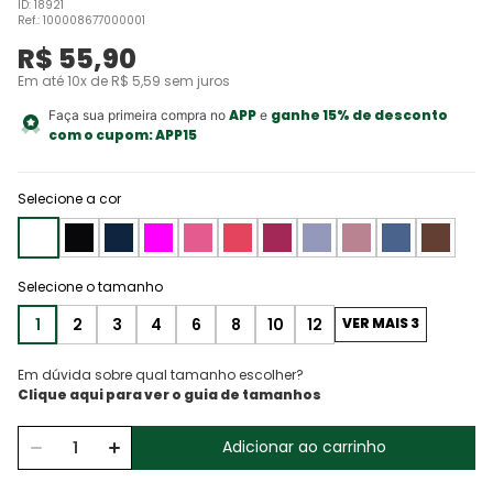
ID
:
18921
Ref.
:
100008677000001
R$
55
,
90
Em até
10
x de
R$
5
,
59
sem juros
APP
ganhe 15% de desconto
Faça sua primeira compra no
e
com o cupom:
APP15
Selecione a cor
1
2
3
4
6
8
10
12
VER MAIS 3
Em dúvida sobre qual tamanho escolher?
Adicionar ao carrinho