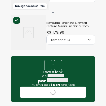
Navegando nesse item
+
Bermuda Feminina Comfort
Cintura Média Em Sarja Com
Elastano
R$
179
,
90
Tamanho:
34
+
Leve o look
de
por
ou em
x
de
R$
NaN
sem juros