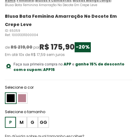
Feminino
Blusas e Camisetas
Blusas Manga Longa
Blusa Bata Feminina Amarração No Decote Em Crepe Leve
Blusa Bata Feminina Amarração No Decote Em
Crepe Leve
ID
:
65059
Ref.
:
100013311300004
R$
175
,
90
-
20%
R$
219
,
00
de
por
Em até
10
x de
R$
17
,
59
sem juros
APP
ganhe 15% de desconto
Faça sua primeira compra no
e
com o cupom:
APP15
Selecione a cor
P
M
G
GG
Em dúvida sobre qual tamanho escolher?