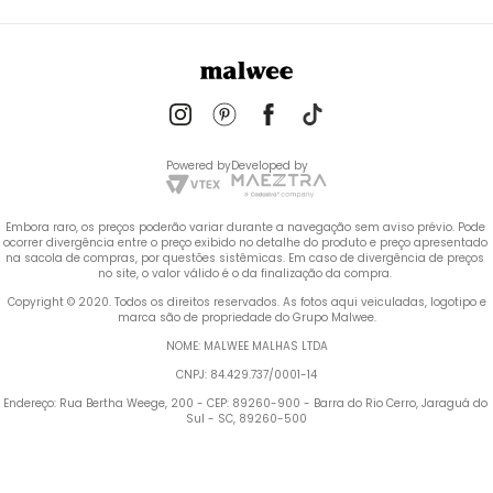
Powered by
Developed by
Embora raro, os preços poderão variar durante a navegação sem aviso prévio. Pode 
ocorrer divergência entre o preço exibido no detalhe do produto e preço apresentado 
na sacola de compras, por questões sistêmicas. Em caso de divergência de preços 
no site, o valor válido é o da finalização da compra. 
 Copyright © 2020. Todos os direitos reservados. As fotos aqui veiculadas, logotipo e 
marca são de propriedade do Grupo Malwee.
NOME: MALWEE MALHAS LTDA
CNPJ: 84.429.737/0001-14
Endereço: Rua Bertha Weege, 200 - CEP: 89260-900 - Barra do Rio Cerro, Jaraguá do 
Sul - SC, 89260-500