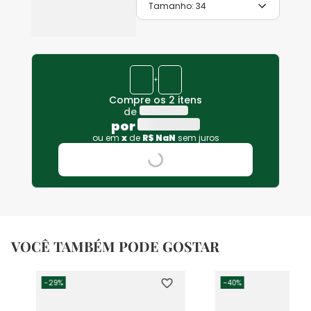
Tamanho:
34
+
Compre os 2 itens
de
por
ou em
x
de
R$
NaN
sem juros
VOCÊ TAMBÉM PODE GOSTAR
-
29%
-
40%