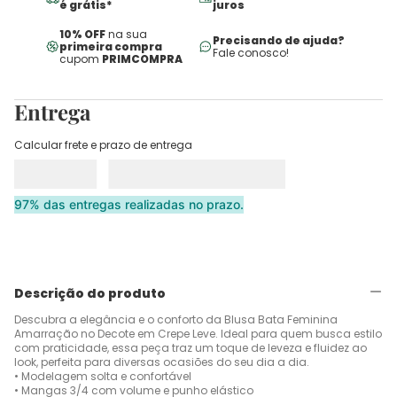
é grátis*
juros
10% OFF
na sua
Precisando de ajuda?
primeira compra
Fale conosco!
cupom
PRIMCOMPRA
Entrega
Calcular frete e prazo de entrega
97% das entregas realizadas no prazo.
Descrição do produto
Descubra a elegância e o conforto da Blusa Bata Feminina
Amarração no Decote em Crepe Leve. Ideal para quem busca estilo
com praticidade, essa peça traz um toque de leveza e fluidez ao
look, perfeita para diversas ocasiões do seu dia a dia.
• Modelagem solta e confortável
• Mangas 3/4 com volume e punho elástico