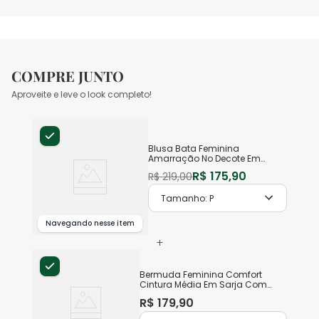
COMPRE JUNTO
Aproveite e leve o look completo!
Blusa Bata Feminina
Amarração No Decote Em
Crepe Leve
R$
175
,
90
R$
219
,
00
Tamanho:
P
Navegando nesse item
+
Bermuda Feminina Comfort
Cintura Média Em Sarja Com
Elastano
R$
179
,
90