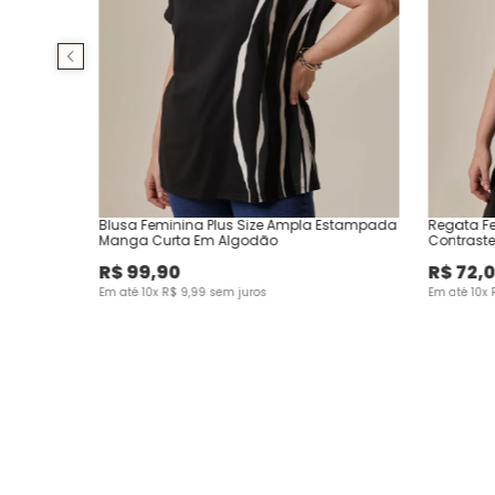
Blusa Feminina Plus Size Ampla Estampada
Regata Fe
Manga Curta Em Algodão
Contraste
R$
99
,
90
R$
72
,
Em até
10
x
R$
9
,
99
sem juros
Em até
10
x