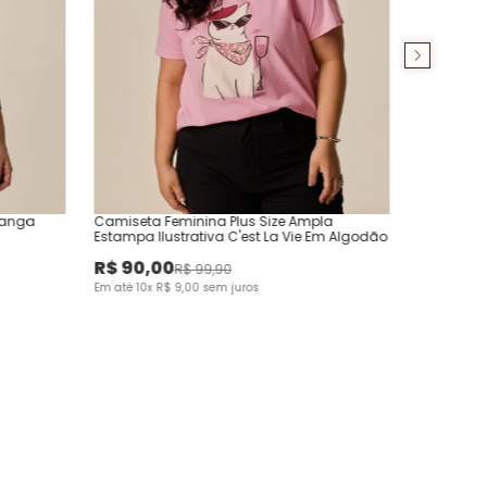
Manga
Camiseta Feminina Plus Size Ampla
Estampa Ilustrativa C'est La Vie Em Algodão
R$
90
,
00
R$
99
,
90
Em até
10
x
R$
9
,
00
sem juros