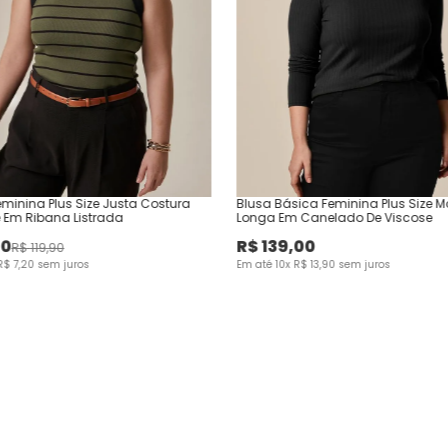
minina Plus Size Justa Costura
Blusa Básica Feminina Plus Size 
 Em Ribana Listrada
Longa Em Canelado De Viscose
00
R$
139
,
00
R$
119
,
90
R$
7
,
20
sem juros
Em até
10
x
R$
13
,
90
sem juros