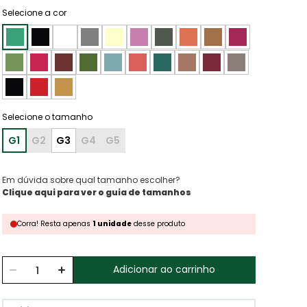
Selecione a cor
G1
G2
G3
G4
G5
Em dúvida sobre qual tamanho escolher?
Clique aqui para ver o guia de tamanhos
Corra!
Resta
apenas
1
unidade
desse produto
Adicionar ao carrinho