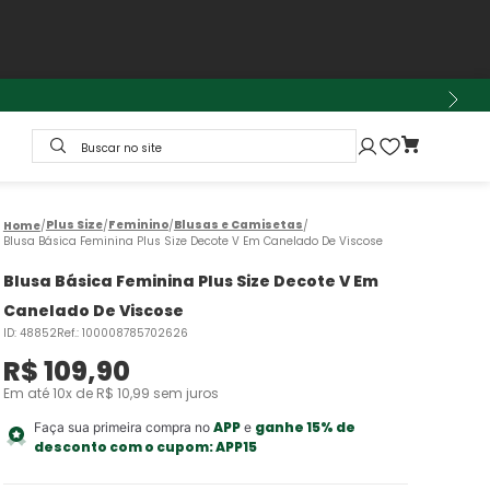
Buscar no site
Plus Size
Feminino
Blusas e Camisetas
Blusa Básica Feminina Plus Size Decote V Em Canelado De Viscose
Blusa Básica Feminina Plus Size Decote V Em
Canelado De Viscose
ID
:
48852
Ref.
:
100008785702626
R$
109
,
90
Em até
10
x de
R$
10
,
99
sem juros
APP
ganhe 15% de
Faça sua primeira compra no
e
desconto com o cupom:
APP15