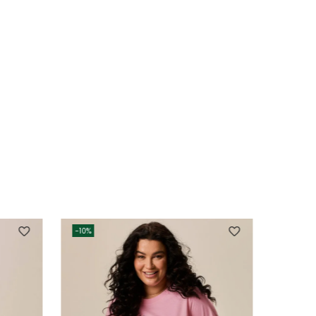
-
10%