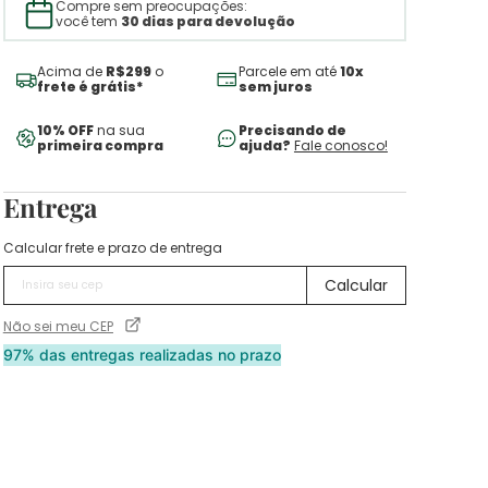
Compre sem preocupações:
você tem
30 dias para devolução
Acima de
R$299
o
Parcele em até
10x
frete é grátis*
sem juros
10% OFF
na sua
Precisando de
primeira compra
ajuda?
Fale conosco!
Entrega
Calcular frete e prazo de entrega
Não sei meu CEP
97% das entregas realizadas no prazo