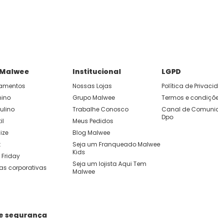
 Malwee
Institucional
LGPD
amentos
Nossas Lojas
Política de Privac
nino
Grupo Malwee
Termos e condiçõ
ulino
Trabalhe Conosco
Canal de Comunic
Dpo
il
Meus Pedidos
ize
Blog Malwee
t
Seja um Franqueado Malwee 
Kids 
 Friday
Seja um lojista Aqui Tem 
as corporativas
Malwee
de segurança