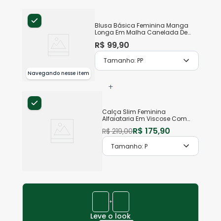
Blusa Básica Feminina Manga
Longa Em Malha Canelada De
Viscose
R$
99
,
90
Tamanho:
PP
Navegando nesse item
+
Calça Slim Feminina
Alfaiataria Em Viscose Com
Elastano
R$
175
,
90
R$
219
,
00
Tamanho:
P
+
Leve o look