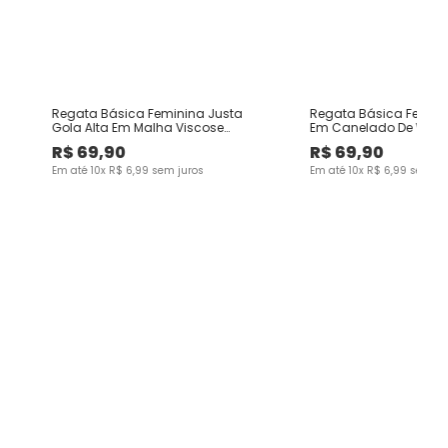
Regata Básica Feminina Justa
Regata Básica Femini
Gola Alta Em Malha Viscose
Em Canelado De Visc
Canelada
R$
69
,
90
R$
69
,
90
Em até
10
x
R$
6
,
99
sem juros
Em até
10
x
R$
6
,
99
sem ju