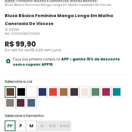
Feminino
Blusas e Camisetas
Blusas Básicas
Blusa Básica Feminina Manga Longa Em Malha Canelada De Viscose
Blusa Básica Feminina Manga Longa Em Malha
Canelada De Viscose
ID
:
65980
Ref.
:
100005482700405
R$
99
,
90
Em até
10
x de
R$
9
,
99
sem juros
APP
ganhe 15% de desconto
Faça sua primeira compra no
e
com o cupom:
APP15
Selecione a cor
PP
P
M
G
GG
XGG