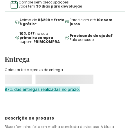
Compre sem preocupações:
você tem
30 dias para devolução
Acima de
R$299
o
frete
Parcele em até
10x sem
é grátis*
juros
10% OFF
na sua
Precisando de ajuda?
primeira compra
Fale conosco!
cupom
PRIMCOMPRA
Entrega
Calcular frete e prazo de entrega
97% das entregas realizadas no prazo.
Descrição do produto
Blusa feminina feita em malha canelada de viscose. A blusa