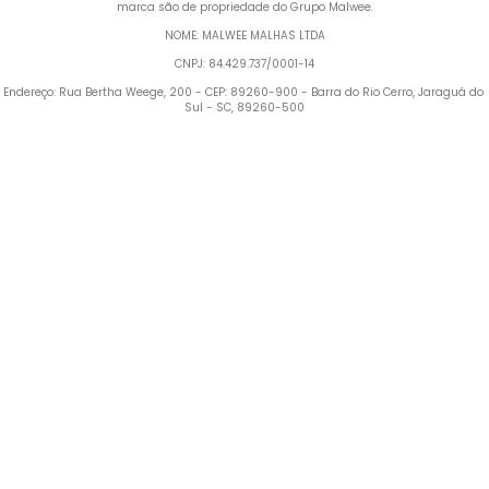
marca são de propriedade do Grupo Malwee.
NOME: MALWEE MALHAS LTDA
CNPJ: 84.429.737/0001-14
Endereço: Rua Bertha Weege, 200 - CEP: 89260-900 - Barra do Rio Cerro, Jaraguá do 
Sul - SC, 89260-500
Termos mais buscados
1
º
Blusa Feminina
2
º
Vestido
3
º
Calça Feminina
4
º
Pijama Feminino
5
º
Camiseta Feminina
6
º
Pijama
7
º
Moletom Feminino
8
º
Moletom Masculino
9
º
Vestido Infantil
10
º
Camiseta Masculina