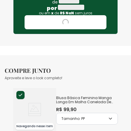
de
por
ou em
x
de
R$
NaN
sem juros
COMPRE JUNTO
Aproveite e leve o look completo!
Blusa Básica Feminina Manga
Longa Em Malha Canelada De
Viscose
R$
99
,
90
Tamanho:
PP
Navegando nesse item