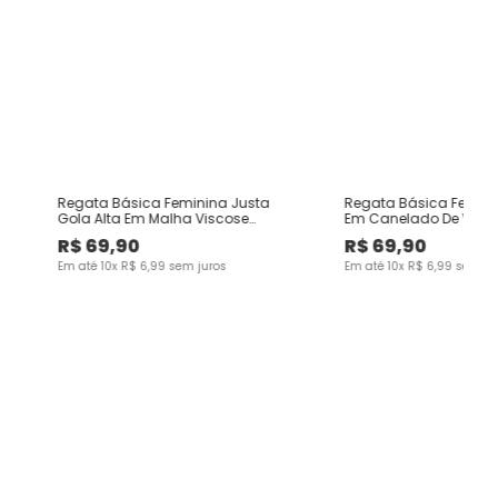
ta
Regata Básica Feminina Justa
Regata Básica Femini
Gola Alta Em Malha Viscose
Em Canelado De Visc
Canelada
R$
69
,
90
R$
69
,
90
Em até
10
x
R$
6
,
99
sem juros
Em até
10
x
R$
6
,
99
sem ju