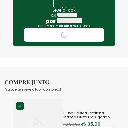
+
Leve o look
de
por
ou em
x
de
R$
NaN
sem juros
COMPRE JUNTO
Aproveite e leve o look completo!
Blusa Básica Feminina
Manga Curta Em Algodão
R$
35
,
00
R$
69
,
90