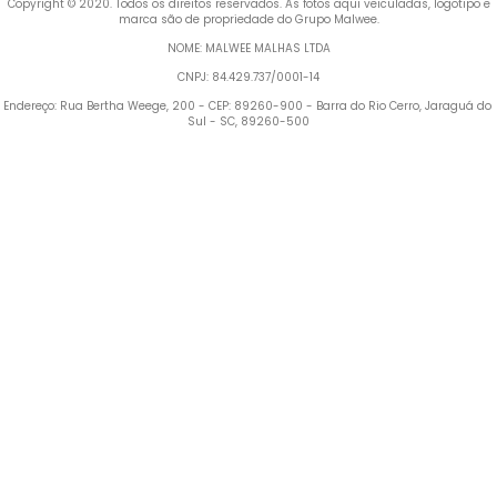
 Copyright © 2020. Todos os direitos reservados. As fotos aqui veiculadas, logotipo e 
marca são de propriedade do Grupo Malwee.
NOME: MALWEE MALHAS LTDA
CNPJ: 84.429.737/0001-14
Endereço: Rua Bertha Weege, 200 - CEP: 89260-900 - Barra do Rio Cerro, Jaraguá do 
Sul - SC, 89260-500
Termos mais buscados
1
º
Blusa Feminina
2
º
Vestido
3
º
Calça Feminina
4
º
Pijama Feminino
5
º
Camiseta Feminina
6
º
Pijama
7
º
Moletom Feminino
8
º
Moletom Masculino
9
º
Vestido Infantil