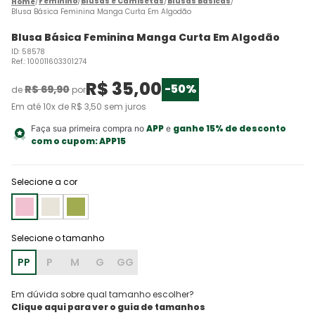
Feminino
Blusas e Camisetas
Blusas Básicas
Blusa Básica Feminina Manga Curta Em Algodão
Blusa Básica Feminina Manga Curta Em Algodão
ID
:
58578
Ref.
:
100011603301274
R$
35
,
00
-
50%
R$
69
,
90
de
por
Em até
10
x de
R$
3
,
50
sem juros
APP
ganhe 15% de desconto
Faça sua primeira compra no
e
com o cupom:
APP15
Selecione a cor
PP
P
M
G
GG
Em dúvida sobre qual tamanho escolher?