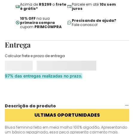
Acima de
R$299
o
frete
Parcele em até
10x sem
é grátis*
juros
10% OFF
na sua
Precisando de ajuda?
primeira compra
Fale conosco!
cupom
PRIMCOMPRA
Entrega
Calcular frete e prazo de entrega
97% das entregas realizadas no prazo.
Descrição do produto
ULTIMAS OPORTUNIDADES
Blusa feminina feita em meia malha 100% algodão. Apresentando
um básico repaginado, essa peça apresenta caimento mais