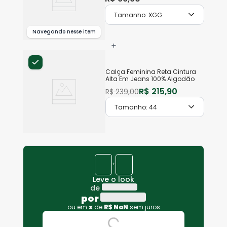
Tamanho:
XGG
Navegando nesse item
+
Calça Feminina Reta Cintura
Alta Em Jeans 100% Algodão
R$
215
,
90
R$
239
,
00
Tamanho:
44
+
Leve o look
de
por
ou em
x
de
R$
NaN
sem juros