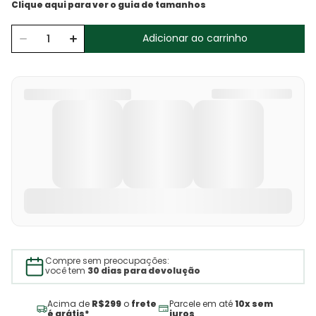
Adicionar ao carrinho
Compre sem preocupações:
você tem
30 dias para devolução
Acima de
R$299
o
frete
Parcele em até
10x sem
é grátis*
juros