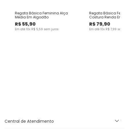
V
Regata Básica Feminina Alça
Regata Básica Femini
Média Em Algodão
Costura Renda Em Ri
R$
55
,
90
R$
79
,
90
Em até
10
x
R$
5
,
59
sem juros
Em até
10
x
R$
7
,
99
sem jur
Central de Atendimento