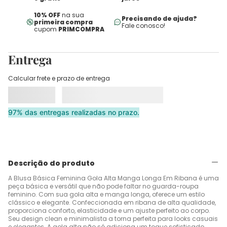
10% OFF
na sua
Precisando de ajuda?
primeira compra
Fale conosco!
cupom
PRIMCOMPRA
Entrega
Calcular frete e prazo de entrega
97% das entregas realizadas no prazo.
Descrição do produto
A Blusa Básica Feminina Gola Alta Manga Longa Em Ribana é uma
peça básica e versátil que não pode faltar no guarda-roupa
feminino. Com sua gola alta e manga longa, oferece um estilo
clássico e elegante. Confeccionada em ribana de alta qualidade,
proporciona conforto, elasticidade e um ajuste perfeito ao corpo.
Seu design clean e minimalista a torna perfeita para looks casuais
e elegantes. A gola alta não só adiciona um toque sofisticado,