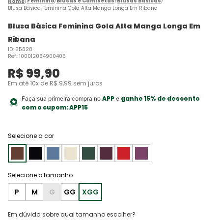
Feminino
Blusas e Camisetas
Blusas Básicas
Blusa Básica Feminina Gola Alta Manga Longa Em Ribana
Blusa Básica Feminina Gola Alta Manga Longa Em
Ribana
ID
:
65828
Ref.
:
100012064900405
R$
99
,
90
Em até
10
x de
R$
9
,
99
sem juros
APP
ganhe 15% de desconto
Faça sua primeira compra no
e
com o cupom:
APP15
Selecione a cor
P
M
G
GG
XGG
Em dúvida sobre qual tamanho escolher?