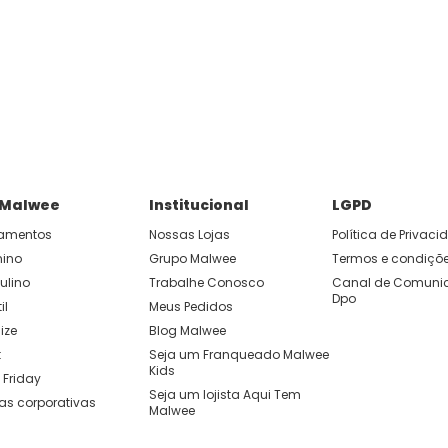
 Malwee
Institucional
LGPD
amentos
Nossas Lojas
Política de Privac
nino
Grupo Malwee
Termos e condiçõ
ulino
Trabalhe Conosco
Canal de Comunic
Dpo
il
Meus Pedidos
ize
Blog Malwee
t
Seja um Franqueado Malwee 
Kids 
 Friday
Seja um lojista Aqui Tem 
as corporativas
Malwee