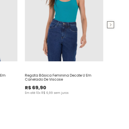
 Em
Regata Básica Feminina Decote U Em
Canelado De Viscose
R$
69
,
90
Em até
10
x
R$
6
,
99
sem juros