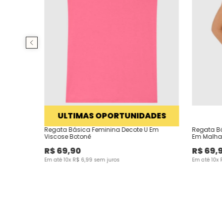
ULTIMAS OPORTUNIDADES
Regata Básica Feminina Decote U Em
Regata Bá
Viscose Botonê
Em Malha
R$
69
,
90
R$
69
,
Em até
10
x
R$
6
,
99
sem juros
Em até
10
x