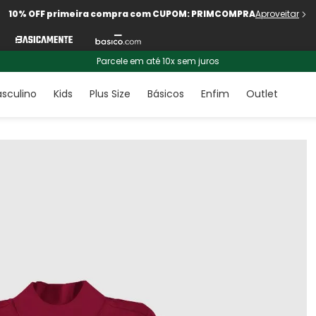
10% OFF primeira compra com CUPOM: PRIMCOMPRA
Aproveitar
Parcele em até 10x sem juros
sculino
Kids
Plus Size
Básicos
Enfim
Outlet