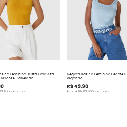
sica Feminina Justa Gola Alta
Regata Básica Feminina Decote U
 Viscose Canelada
Algodão
90
R$
49
,
90
R$
6
,
99
sem juros
Em até
10
x
R$
4
,
99
sem juros