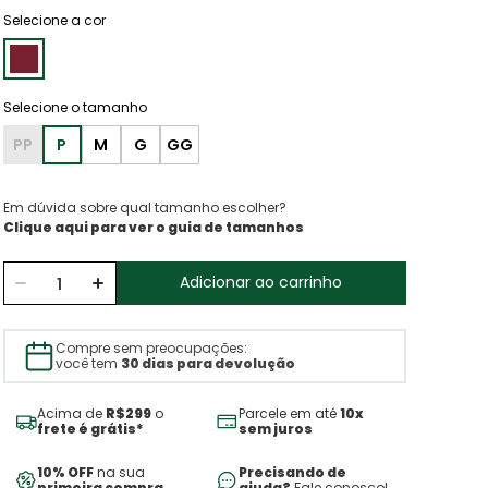
Selecione a cor
PP
P
M
G
GG
Em dúvida sobre qual tamanho escolher?
Clique aqui para ver o guia de tamanhos
Adicionar ao carrinho
Compre sem preocupações:
você tem
30 dias para devolução
Acima de
R$299
o
Parcele em até
10x
frete é grátis*
sem juros
10% OFF
na sua
Precisando de
primeira compra
ajuda?
Fale conosco!