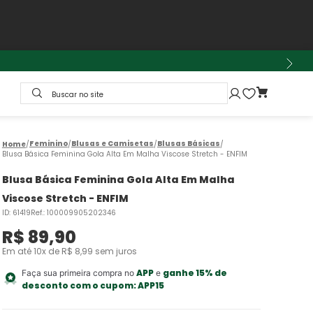
Buscar no site
Feminino
Blusas e Camisetas
Blusas Básicas
Blusa Básica Feminina Gola Alta Em Malha Viscose Stretch - ENFIM
Blusa Básica Feminina Gola Alta Em Malha
Viscose Stretch - ENFIM
ID
:
61419
Ref.
:
100009905202346
R$
89
,
90
Em até
10
x de
R$
8
,
99
sem juros
APP
ganhe 15% de
Faça sua primeira compra no
e
desconto com o cupom:
APP15