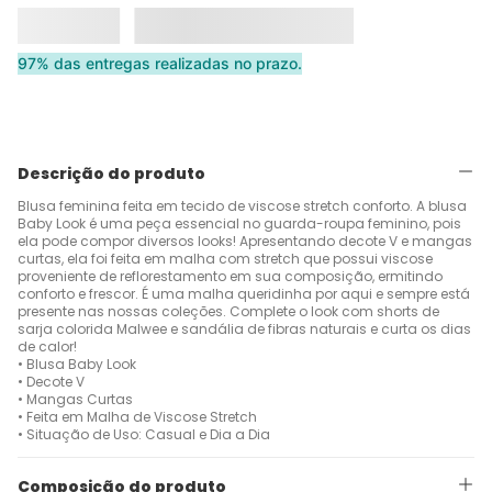
97% das entregas realizadas no prazo.
Descrição do produto
Blusa feminina feita em tecido de viscose stretch conforto. A blusa
Baby Look é uma peça essencial no guarda-roupa feminino, pois
ela pode compor diversos looks! Apresentando decote V e mangas
curtas, ela foi feita em malha com stretch que possui viscose
proveniente de reflorestamento em sua composição, ermitindo
conforto e frescor. É uma malha queridinha por aqui e sempre está
presente nas nossas coleções. Complete o look com shorts de
sarja colorida Malwee e sandália de fibras naturais e curta os dias
de calor!
• Blusa Baby Look
• Decote V
• Mangas Curtas
• Feita em Malha de Viscose Stretch
• Situação de Uso: Casual e Dia a Dia
Composição do produto