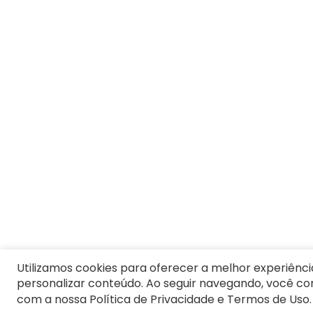
8
º
Moletom Masculino
9
º
Vestido Infantil
10
º
Jaqueta
Utilizamos cookies para oferecer a melhor experiênci
personalizar conteúdo. Ao seguir navegando, você c
com a nossa Política de Privacidade e Termos de Uso.