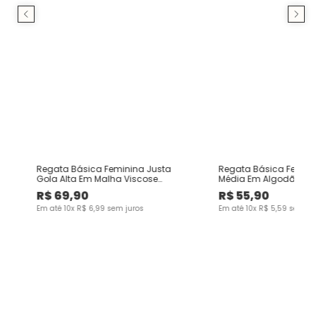
Regata Básica Feminina Justa
Regata Básica Femini
Gola Alta Em Malha Viscose
Média Em Algodão
Canelada
R$
69
,
90
R$
55
,
90
Em até
10
x
R$
6
,
99
sem juros
Em até
10
x
R$
5
,
59
sem ju