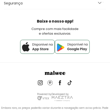
Seja um Franqueado Malwee Kids
Segurança
Fretes e Entrega
Seja um lojista Aqui Tem Malwee
Devoluções
Política de Pagamento
Baixe o nosso app!
Fale Conosco
Compre com mais facilidade
e ofertas exclusivas.
Powered by
Developed by
Embora raro, os preços poderão variar durante a navegação sem aviso prévio. Pode 