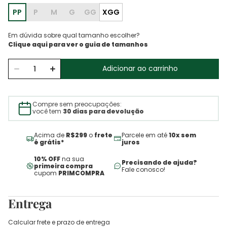
PP
P
M
G
GG
XGG
Em dúvida sobre qual tamanho escolher?
Adicionar ao carrinho
Compre sem preocupações:
você tem
30 dias para devolução
Acima de
R$299
o
frete
Parcele em até
10x sem
é grátis*
juros
10% OFF
na sua
Precisando de ajuda?
primeira compra
Fale conosco!
cupom
PRIMCOMPRA
Entrega
Calcular frete e prazo de entrega