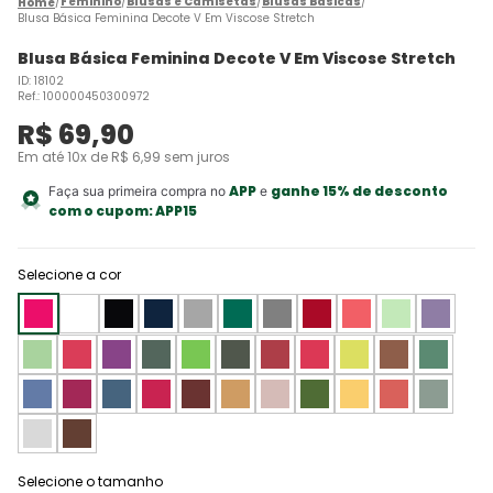
Feminino
Blusas e Camisetas
Blusas Básicas
Blusa Básica Feminina Decote V Em Viscose Stretch
Blusa Básica Feminina Decote V Em Viscose Stretch
ID
:
18102
Ref.
:
100000450300972
R$
69
,
90
Em até
10
x de
R$
6
,
99
sem juros
APP
ganhe 15% de desconto
Faça sua primeira compra no
e
com o cupom:
APP15
Selecione a cor