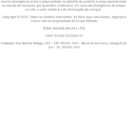
ocorrer divergência entre o preço exibido no detalhe do produto e preço apresentado 
na sacola de compras, por questões sistêmicas. Em caso de divergência de preços 
no site, o valor válido é o da finalização da compra. 
 Copyright © 2020. Todos os direitos reservados. As fotos aqui veiculadas, logotipo e 
marca são de propriedade do Grupo Malwee.
NOME: MALWEE MALHAS LTDA
CNPJ: 84.429.737/0001-14
Endereço: Rua Bertha Weege, 200 - CEP: 89260-900 - Barra do Rio Cerro, Jaraguá do 
Sul - SC, 89260-500
Termos mais buscados
1
º
Blusa Feminina
2
º
Vestido
3
º
Calça Feminina
4
º
Pijama Feminino
5
º
Camiseta Feminina
6
º
Moletom Feminino
7
º
Pijama