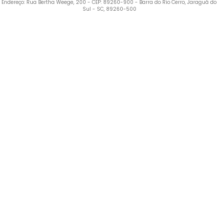
Endereço: Rua Bertha Weege, 200 - CEP: 89260-900 - Barra do Rio Cerro, Jaraguá do 
Sul - SC, 89260-500
Termos mais buscados
1
º
Blusa Feminina
2
º
Vestido
3
º
Calça Feminina
4
º
Pijama Feminino
5
º
Camiseta Feminina
6
º
Pijama
7
º
Moletom Feminino
8
º
Moletom Masculino
9
º
Vestido Infantil
10
º
Camiseta Masculina