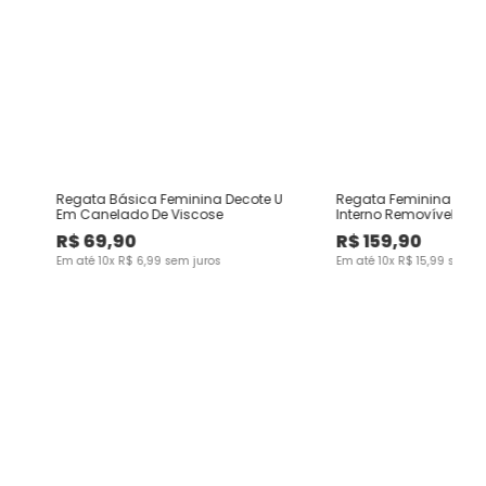
U
Regata Básica Feminina Decote U
Regata Feminina Alça 
Em Canelado De Viscose
Interno Removível Mal
Poliamida - ENFIM
R$
69
,
90
R$
159
,
90
Em até
10
x
R$
6
,
99
sem juros
Em até
10
x
R$
15
,
99
sem ju