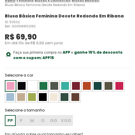
Feminino
Blusas e Camisetas
Blusas Básicas
Blusa Básica Feminina Decote Redondo Em Ribana
Blusa Básica Feminina Decote Redondo Em Ribana
ID
:
50502
Ref.
:
100011419102183
R$
69
,
90
Em até
10
x de
R$
6
,
99
sem juros
APP
ganhe 15% de desconto
Faça sua primeira compra no
e
com o cupom:
APP15
Selecione a cor
PP
P
M
G
GG
XGG
Em dúvida sobre qual tamanho escolher?