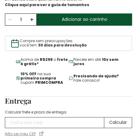
Adicionar ao carrinho
Compre sem preocupações:
você tem
30 dias para devolução
Acima de
R$299
o
frete
Parcele em até
10x sem
é grátis*
juros
10% OFF
na sua
Precisando de ajuda?
primeira compra
Fale conosco!
cupom
PRIMCOMPRA
Entrega
Calcular frete e prazo de entrega
Não sei meu CEP