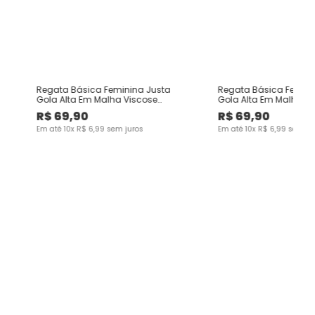
ta
Regata Básica Feminina Justa
Regata Básica Femini
Gola Alta Em Malha Viscose
Gola Alta Em Malha V
Canelada
Canelada
R$
69
,
90
R$
69
,
90
Em até
10
x
R$
6
,
99
sem juros
Em até
10
x
R$
6
,
99
sem ju