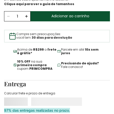
Adicionar ao carrinho
Compre sem preocupações:
você tem
30 dias para devolução
Acima de
R$299
o
frete
Parcele em até
10x sem
é grátis*
juros
10% OFF
na sua
Precisando de ajuda?
primeira compra
Fale conosco!
cupom
PRIMCOMPRA
Entrega
Calcular frete e prazo de entrega
97% das entregas realizadas no prazo.