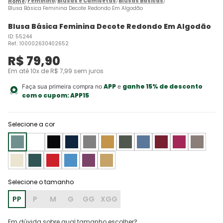
Feminino
Blusas e Camisetas
Blusas Básicas
Blusa Básica Feminina Decote Redondo Em Algodão
Blusa Básica Feminina Decote Redondo Em Algodão
ID
:
55244
Ref.
:
100002630402652
R$
79
,
90
Em até
10
x de
R$
7
,
99
sem juros
APP
ganhe 15% de desconto
Faça sua primeira compra no
e
com o cupom:
APP15
Selecione a cor
PP
P
M
G
GG
XGG
Em dúvida sobre qual tamanho escolher?